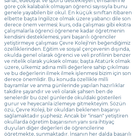
sanat, edebiyat ve sporu destekleyen, emsallerine
Serap–Münir ÖZÜAÇIKSÖZ (Yaren
göre çok kalabalık olmayan öğrenci sayısıyla bunu
Özüaçıksöz’ün velisi)
genele yayabilen bir okul. En küçük sınıftan itibaren
elbette başta İngilizce olmak üzere yabancı dile son
Güldane ALKAN (Mert Özüölmez’in velisi)
derece önem vermesi; kurs, oda çalışması gibi ekstra
çalışmalarla öğrenci öğrenene kadar öğretmenin
Şükran GÜVENİR (Yaren Güvenir’in velisi)
kendisini desteklemesi, yani başarılı öğrenciler
yetiştirmeye çalışması Çevre Koleji'nin beğendiğimiz
Hakan Temizoğlu (Selin Temizoğlu’nun
özelliklerinden. Eğitim ve sosyal çerçevenin dışında,
velisi)
okulda genel olarak öğrenci ve veli profilinin benzer
ve nitelik olarak yüksek olması; başta Atatürk olmak
Hatice İşeri (Talat İşeri’nin velisi)
üzere, ülkemiz adına milli değerlere sahip çıkılması
ve bu değerlerin ilmek ilmek işlenmesi bizim için son
Sabiha Ötker (Kardelen Ötker’in velisi)
derece önemlidir. Bu konuda özellikle milli
bayramlar ve anma günlerinde yapılan hazırlıklar
Funda Şendil (Tuna Şendil’in velisi)
takdire şayandır ve veli olarak şahsen ben de
senelerdir bu özel günlerde okuldaki gösterileri
Oya SARITAŞ – Ayhan SARITAŞ (Arda
gurur ve heyecanla izlemeye gitmekteyim. Sözün
SARITAŞ – Dilara SARITAŞ’ın velisi)
özü, Çevre Koleji, bir okuldan beklenen başarıyı
sağlamaktadır şüphesiz. Ancak bir "insan" yetiştiren
Özden ACAR (Anıl ALPKAYA’nın velisi)
okullarda öğretim başarısının yanı sıra ihtiyaç
Erna BELGİN (Erna Dila Güvel’in velisi)
duyulan diğer değerleri de öğrencilerine
öğretmekte, sunmaktadır. İnsanın her dalda başarılı