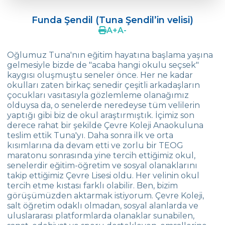
Ebru Özkan (Nehir Özkan‘ın Velisi)
Funda Şendil (Tuna Şendil’in velisi)
Cem Ertok (İdil Ertok‘un velisi)
A
+
A
-
Zeynep Salkım (Yeşil Dila Salkım’ın velisi)
Oğlumuz Tuna'nın eğitim hayatına başlama yaşına
gelmesiyle bizde de "acaba hangi okulu seçsek"
Melda ÜNALDI – Bukle ÜNALDI
kaygısı oluşmuştu seneler önce. Her ne kadar
okulları zaten birkaç senedir çeşitli arkadaşların
Rana Koçyiğit Bostan- Namık Kemal
Bostan (Beyzanur Bostan’ın velisi)
çocukları vasıtasıyla gözlemleme olanağımız
olduysa da, o senelerde neredeyse tüm velilerin
Volkan-Güzide KOŞAR (Dila Koşar’ın velisi)
yaptığı gibi biz de okul araştırmıştık. İçimiz son
derece rahat bir şekilde Çevre Koleji Anaokuluna
Jülide Büyükavcı (Ege Büyükavcı’nın
teslim ettik Tuna'yı. Daha sonra ilk ve orta
velisi)
kısımlarına da devam etti ve zorlu bir TEOG
maratonu sonrasında yine tercih ettiğimiz okul,
Filiz Gökcan (Övgü Gökcan’ın velisi)
senelerdir eğitim-öğretim ve sosyal olanaklarını
takip ettiğimiz Çevre Lisesi oldu. Her velinin okul
Kicha Gadis (Stefanos Gadis’in velisi)
tercih etme kıstası farklı olabilir. Ben, bizim
görüşümüzden aktarmak istiyorum. Çevre Koleji,
TÜLAY-ADNAN ERCAN (Ceren Ercan’ın
salt öğretim odaklı olmadan, sosyal alanlarda ve
velisi)
uluslararası platformlarda olanaklar sunabilen,