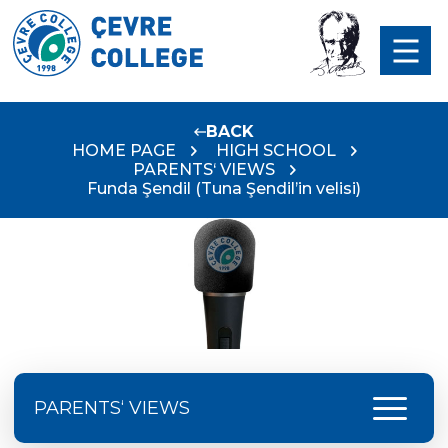
BACK
HOME PAGE
HIGH SCHOOL
PARENTS‘ VIEWS
Funda Şendil (Tuna Şendil’in velisi)
menu
PARENTS‘ VIEWS