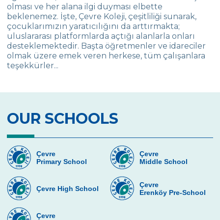
Meltem-Osman Yeşil (Duygu Yeşil’in velisi)
olması ve her alana ilgi duyması elbette
beklenemez. İşte, Çevre Koleji, çeşitliliği sunarak,
Özlem-Yılmaz Sevenay (Ece Sevenay’ın
çocuklarımızın yaratıcılığını da arttırmakta;
velisi)
uluslararası platformlarda açtığı alanlarla onları
desteklemektedir. Başta öğretmenler ve idareciler
Emine DONDURAN (A. Ezgi DONDURAN –
olmak üzere emek veren herkese, tüm çalışanlara
HZB Sınıfı Deniz DONDURAN Velisi)
teşekkürler...
Jülide BÜYÜKAVCI (Ege BÜYÜKAVCI )
OUR SCHOOLS
Çevre
Çevre
Primary School
Middle School
Çevre
Çevre High School
Erenköy Pre-School
Çevre