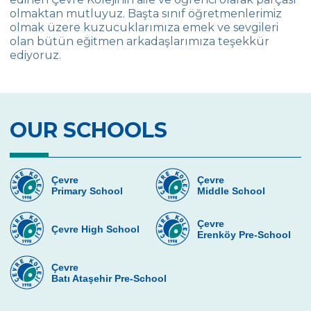
ÖZGE GÜR
olmaktan mutluyuz. Başta sınıf öğretmenlerimiz
olmak üzere kuzucuklarımıza emek ve sevgileri
Onurhan GÜRER - Hande GÜRER
olan bütün eğitmen arkadaşlarımıza teşekkür
ediyoruz.
Baran İPEK
Afet TUNÇBİLEK
Arzu Özişbakan
OUR SCHOOLS
Meltem - Baran İPEK
Afet TUNÇBİLEK
Çevre
Çevre
Primary School
Middle School
Emine OĞUZ
Çevre
Çevre High School
Erenköy Pre-School
Çevre
Batı Ataşehir Pre-School