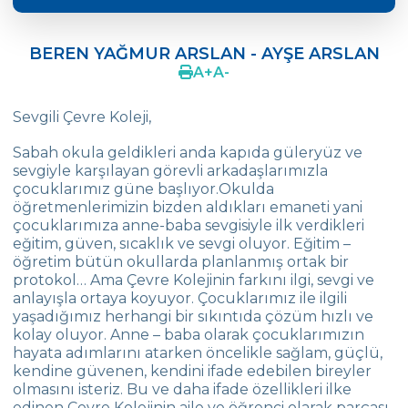
Ali İhsan BEKTAŞ
BEREN YAĞMUR ARSLAN - AYŞE ARSLAN
İpek ÇALOĞLU
A
+
A
-
Ela Kemer - Aslıhan Kemer
Sevgili Çevre Koleji,
İlayda AKÇAKAYA - Selma Selçuk
Sabah okula geldikleri anda kapıda güleryüz ve
AKÇAKAYA
sevgiyle karşılayan görevli arkadaşlarımızla
çocuklarımız güne başlıyor.Okulda
Berra Nil TELERİ - Meftun TELERİ
öğretmenlerimizin bizden aldıkları emaneti yani
Metehan HACISALİHOĞLU - Esrahan
çocuklarımıza anne-baba sevgisiyle ilk verdikleri
HACISALİHOĞLU
eğitim, güven, sıcaklık ve sevgi oluyor. Eğitim –
öğretim bütün okullarda planlanmış ortak bir
Defne Deniz ÇETİN - Reyhan ÇETİN
protokol… Ama Çevre Kolejinin farkını ilgi, sevgi ve
anlayışla ortaya koyuyor. Çocuklarımız ile ilgili
BEREN YAĞMUR ARSLAN - AYŞE ARSLAN
yaşadığımız herhangi bir sıkıntıda çözüm hızlı ve
kolay oluyor. Anne – baba olarak çocuklarımızın
ALİ ALTINTAŞ
hayata adımlarını atarken öncelikle sağlam, güçlü,
kendine güvenen, kendini ifade edebilen bireyler
MERT GÜLŞEN
olmasını isteriz. Bu ve daha ifade özellikleri ilke
edinen Çevre Kolejinin aile ve öğrenci olarak parçası