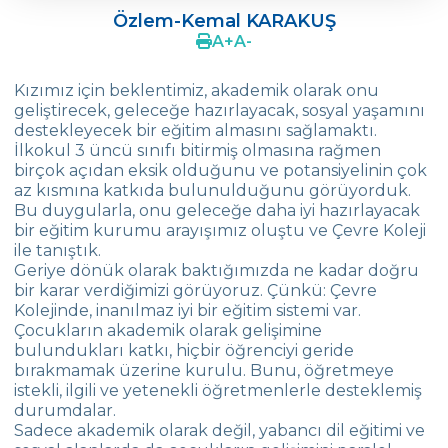
Özlem-Kemal KARAKUŞ
Mustafa KIN
A
+
A
-
Yasemin Tanrıkulu Aytı
Kızımız için beklentimiz, akademik olarak onu
geliştirecek, geleceğe hazırlayacak, sosyal yaşamını
Yeşim Yıldırım
destekleyecek bir eğitim almasını sağlamaktı.
İlkokul 3 üncü sınıfı bitirmiş olmasına rağmen
Tugce Tuzkaya
birçok açıdan eksik olduğunu ve potansiyelinin çok
Güldeniz Sungar
az kısmına katkıda bulunulduğunu görüyorduk.
Bu duygularla, onu geleceğe daha iyi hazırlayacak
Göknil Yaman
bir eğitim kurumu arayışımız oluştu ve Çevre Koleji
ile tanıştık.
Çiğdem Ünver (Ilgın Ünver)
Geriye dönük olarak baktığımızda ne kadar doğru
bir karar verdiğimizi görüyoruz. Çünkü: Çevre
Ahu Güreli (Gülce Güreli-Zeynep Güreli)
Kolejinde, inanılmaz iyi bir eğitim sistemi var.
Çocukların akademik olarak gelişimine
Menekşe Sınmaz (Damla Sınmaz)
bulundukları katkı, hiçbir öğrenciyi geride
bırakmamak üzerine kurulu. Bunu, öğretmeye
Fatih Şahin - Zeynep Nur Şahin
istekli, ilgili ve yetenekli öğretmenlerle desteklemiş
durumdalar.
Aliya Noor
Sadece akademik olarak değil, yabancı dil eğitimi ve