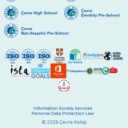
Elçin Tezel - Beril Tezel Sınıfı
Çevre
Çevre High School
Erenköy Pre-School
Nuray Gündoğan - Elif ve Beyza Gündoğan
Sınıfı
Çevre
Batı Ataşehir Pre-School
İlknur – Hasan Demir- İldem Demir Sınıfı
Begüm Öner- Berkcan Öner Sınıfı
Aysun - Cengiz Bali - Emir Bali
Fülay Dostoğlu - Ayça Dostoğlu
Berna Tanaçan -Cana Tanaçan
Erna Belgin - Erna Dila Güvel
Suna Özbağış - Ali Özbağış
Information Society Services
Personal Data Protection Law
Filiz Samsa - İpek Samsa
© 2026 Çevre Koleji
Artemiz Tursun - Erdem Tursun