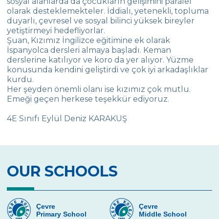
sosyal alanlarda da çocukların gelişimini paralel
Nalan Atilla Tuncel - Atahan Tuncel
olarak desteklemekteler. İddialı, yetenekli, topluma
duyarlı, çevresel ve sosyal bilinci yüksek bireyler
Arzu Yunus - Işık Alara Yunus
yetiştirmeyi hedefliyorlar.
Şuan, Kızımız İngilizce eğitimine ek olarak
Esra Koraltan - Simge Koraltan
İspanyolca dersleri almaya başladı. Keman
derslerine katılıyor ve koro da yer alıyor. Yüzme
Oya – Kamil Öz - Merve Öz
konusunda kendini geliştirdi ve çok iyi arkadaşlıklar
kurdu.
Seyide Taşkur - Vatan Taşkur
Her şeyden önemli olanı ise kızımız çok mutlu.
Emeği geçen herkese teşekkür ediyoruz.
Pelin Dinar - Selin Dinar
4E Sınıfı Eylül Deniz KARAKUŞ
Funda Şendil -Tuna Şendil
Nilgün Ekşi Can -Utku Can
Osman Yeşil -Duygu Yeşil
OUR SCHOOLS
Ayşe Kumralbaş - Zeynep Kumralbaş
Özlem Tuğsuz - Şimal Tuğsuz Sınıfı
Çevre
Çevre
Primary School
Middle School
Hande Şeftalioğlu - Onur Tan Şeftalioğlu