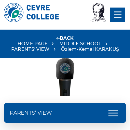
BACK
HOME PAGE
MIDDLE SCHOOL
PARENTS‘ VIEW
Özlem-Kemal KARAKUŞ
menu
PARENTS‘ VIEW
Serap Avcı