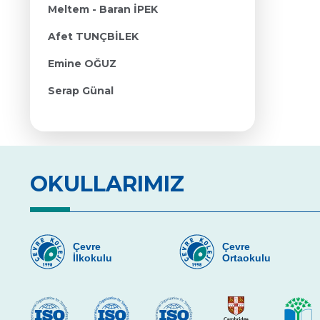
Meltem - Baran İPEK
Afet TUNÇBİLEK
Emine OĞUZ
Serap Günal
OKULLARIMIZ
Çevre
Çevre
İlkokulu
Ortaokulu