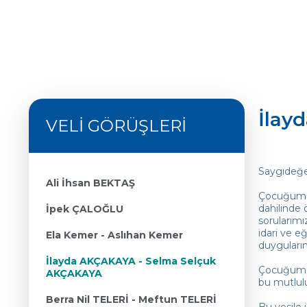
İlay
VELİ GÖRÜŞLERİ
Saygıdeğer
Ali İhsan BEKTAŞ
Çocuğumuzu
dahilinde 
İpek ÇALOĞLU
sorularımız
idari ve e
Ela Kemer - Aslıhan Kemer
duyguları
İlayda AKÇAKAYA - Selma Selçuk
Çocuğumuzu
AKÇAKAYA
bu mutlul
Berra Nil TELERİ - Meftun TELERİ
Bu vesile 