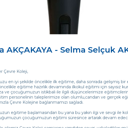
da AKÇAKAYA - Selma Selçuk 
 Çevre Koleji,
 en iyi şekilde öncelikle ilk eğitime, daha sonrada gelişmiş bir 
öncelikle eğitime hazırlık devamında ilkokul eğitimi için sayısız 
a ve çocuğumuzun istikbali ile ilgili düşüncelerimize eğitimcilerin bil
ğitim personelinin taleplerimize olan olumlu,candan ve gerçek eğ
mızla Çevre Kolejine bağlanmamızı sağladı.
n eğitime başlamasından bu yana bu yakın ilgi ve sevgi ile kolej
uğumuzun çocuğumuzun eğitimi süresince artarak devam edece
ile ailemiz Çevre Koleji camiasına şimdiden sevgi, yakaladıkları 