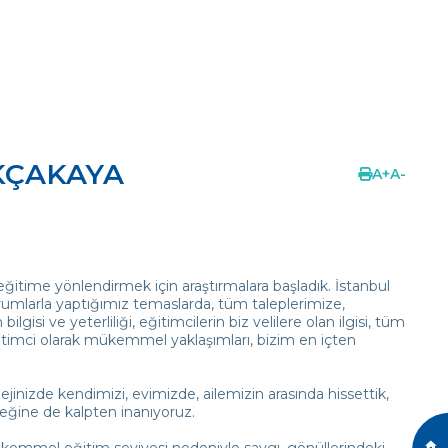
AKÇAKAYA
A
+
A
-
eğitime yönlendirmek için araştırmalara başladık. İstanbul
kurumlarla yaptığımız temaslarda, tüm taleplerimize,
gisi ve yeterliliği, eğitimcilerin biz velilere olan ilgisi, tüm
itimci olarak mükemmel yaklaşımları, bizim en içten
inizde kendimizi, evimizde, ailemizin arasında hissettik,
ğine de kalpten inanıyoruz.
mükemmel eğitim seviyesi nedeniyle saygı, gönüllerindeki