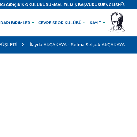
Cİ GİRİŞİ
KIŞ OKULU
KURUMSAL FİLM
İŞ BAŞVURUSU
ENGLISH
keyboard_arrow_down
keyboard_arrow_down
keyboard_arrow_down
İDARİ BİRİMLER
ÇEVRE SPOR KULÜBÜ
KAYIT
RÜŞLERİ
İlayda AKÇAKAYA - Selma Selçuk AKÇAKAYA