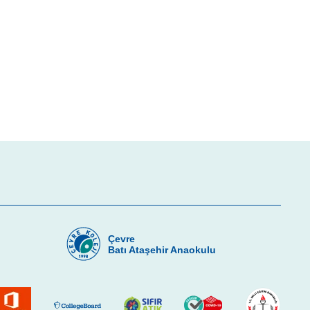
Çevre
u
Batı Ataşehir Anaokulu