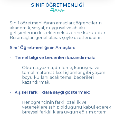
SINIF ÖĞRETMENLİĞİ
ÖLÇME VE DEĞERLENDİRME
A
+
A
-
SINIF ÖĞRETMENLİĞİ
Sınıf öğretmenliğinin amaçları; öğrencilerin
akademik, sosyal, duygusal ve ahlaki
TÜRKÇE VE EDEBİYAT
gelişimlerini desteklemek üzerine kuruludur.
Bu amaçlar, genel olarak şöyle özetlenebilir:
MATEMATİK
Sınıf Öğretmenliğinin Amaçları:
BİLİŞİM - EĞİTİM TEKNOLOJİLERİ
Temel bilgi ve becerileri kazandırmak:
FEN BİLİMLERİ
Okuma, yazma, dinleme, konuşma ve
YABANCI DİLLER
temel matematiksel işlemler gibi yaşam
boyu kullanılacak temel becerileri
SOSYAL BİLİMLER
kazandırmak.
BEDEN EĞİTİMİ VE SPOR
Kişisel farklılıklara saygı göstermek:
KÜTÜPHANE
Her öğrencinin farklı özellik ve
yeteneklere sahip olduğunu kabul ederek
MÜZİK
bireysel farklılıklara uygun eğitim ortamı