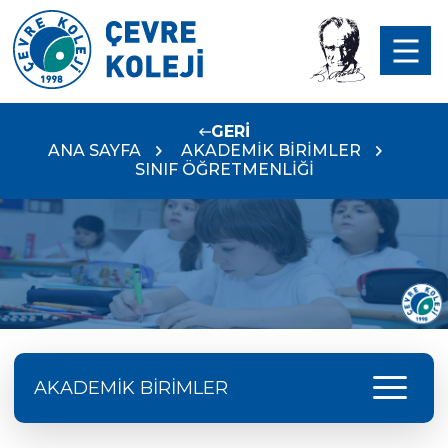
GERİ
ANA SAYFA
AKADEMİK BİRİMLER
SINIF ÖĞRETMENLİĞİ
menu
AKADEMİK BİRİMLER
PSİKOLOJİK DANIŞMA VE REHBERLİK BİRİMİ