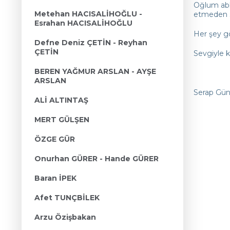
Oğlum abl
Metehan HACISALİHOĞLU -
etmeden s
Esrahan HACISALİHOĞLU
Her şey g
Defne Deniz ÇETİN - Reyhan
ÇETİN
Sevgiyle ka
BEREN YAĞMUR ARSLAN - AYŞE
ARSLAN
Serap Gün
ALİ ALTINTAŞ
MERT GÜLŞEN
ÖZGE GÜR
Onurhan GÜRER - Hande GÜRER
Baran İPEK
Afet TUNÇBİLEK
Arzu Özişbakan