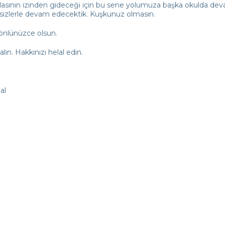
asının izinden gideceği için bu sene yolumuza başka okulda dev
izlerle devam edecektik. Kuşkunuz olmasın.
önlünüzce olsun.
lın. Hakkınızı helal edin.
al