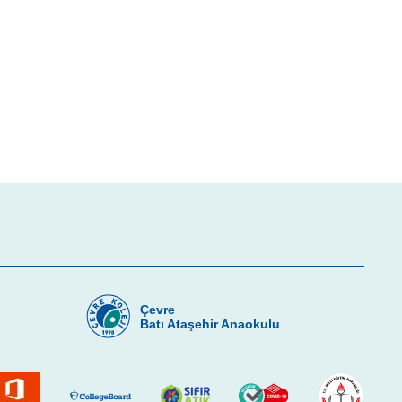
Çevre
u
Batı Ataşehir Anaokulu