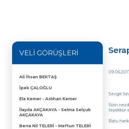
Sera
VELİ GÖRÜŞLERİ
09.06.201
Ali İhsan BEKTAŞ
İpek ÇALOĞLU
Sevgili S
Ela Kemer - Aslıhan Kemer
Sizin nezd
İlayda AKÇAKAYA - Selma Selçuk
teşekkür 
AKÇAKAYA
Batu harik
Berra Nil TELERİ - Meftun TELERİ