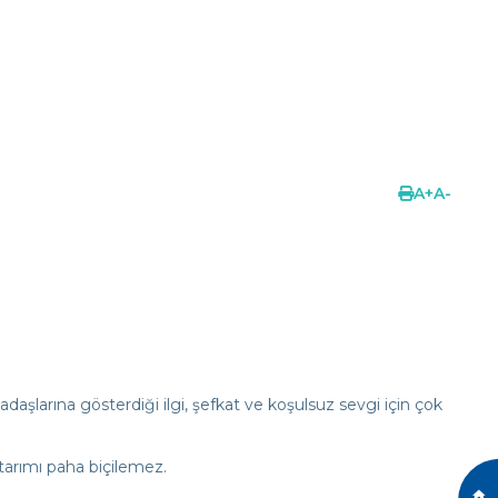
A
+
A
-
şlarına gösterdiği ilgi, şefkat ve koşulsuz sevgi için çok
ktarımı paha biçilemez.