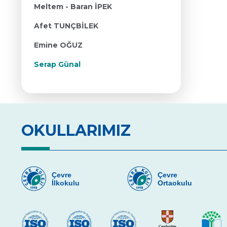
Meltem - Baran İPEK
Afet TUNÇBİLEK
Emine OĞUZ
Serap Günal
OKULLARIMIZ
Çevre
Çevre
İlkokulu
Ortaokulu