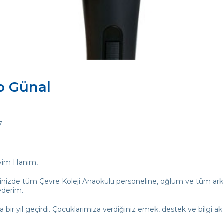
p Günal
7
evim Hanım,
inizde tüm Çevre Koleji Anaokulu personeline, oğlum ve tüm arkada
ederim.
a bir yıl geçirdi. Çocuklarımıza verdiğiniz emek, destek ve bilgi a