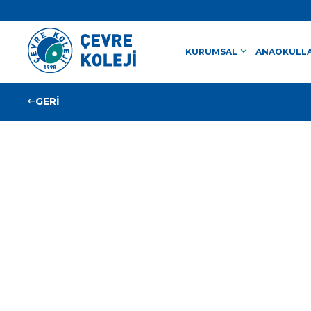
keyboard_arrow_down
KURUMSAL
ANAOKULLA
GERİ