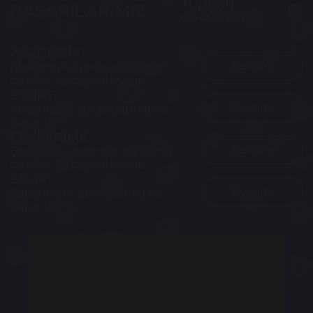
TÜMÜNÜ
BAŞARILARIMIZ
arrow_circle_right
GÖRÜNTÜLE
AKADEMİK
Devamı
Akademik alanda aldığımız
ödüller ve başarılarımız.
SANAT
Devamı
Kolejimizin sanat alanındaki
başarıları.
ÇEVRECİLİK
Devamı
Çevrecilik alanında aldığımız
ödüller ve başarılarımız.
SPOR
Devamı
Kolejimizin spor alanındaki
başarıları.