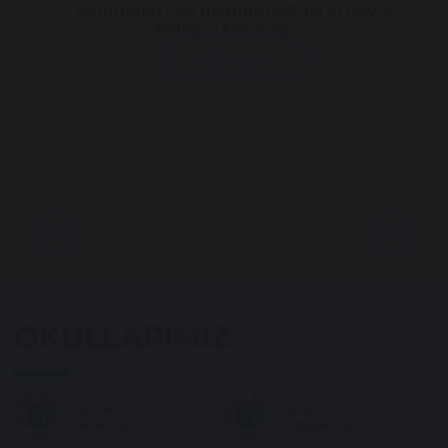
eğitimden çok memnunuz. İyi ki Çevre
Koleji’ni tanımışız. ...
Devamı
chevron_left
chevron_right
OKULLARIMIZ
Çevre
Çevre
İlkokulu
Ortaokulu