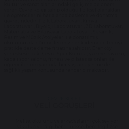
kültür ve sanat alanlarındaki gelişime de önem
veren Çevre Koleji sahip olduğu fiziksel olanakları
ile öğrencilerini her alanda besleme ve donatma
gayretindedir. Fizik Laboratuvarı, Kimya
Laboratuvarı, Biyoloji Laboratuvarı, 3D Laboratuvar,
Matematik ve Bilgisayar Laboratuvarı, Seramik,
Resim ve Müzik Atölyeleri ile donatılmış
okulumuzda öğrencilerimiz her kademede teoriyi
pratikle destekleme fırsatına sahiptir. Erenköy
yerleşkesindeki Çevre Spor Kulübü; yüzme havuzu,
kapalı spor salonu, fitness ve pilates salonları ile
öğrencilerinin yanında her yaştan üyesine de
sağlıklı yaşam konusunda rehber olmaktadır.
ÇEVRE KOLEJİ
VELİ GÖRÜŞLERİ
Melisa, okulunu ve arkadaşlarını çok seviyor.
Okulun verdiği hem Türkçe, hem İngilizce