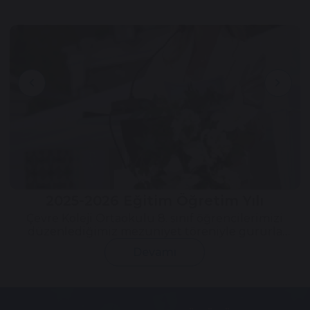
chevron_left
chevron_right
2025-2026 Eğitim Öğretim Yılı
Çevre Koleji Ortaokulu 8. sınıf öğrencilerimizi
düzenlediğimiz mezuniyet töreniyle gururla
uğurladık.
Devamı