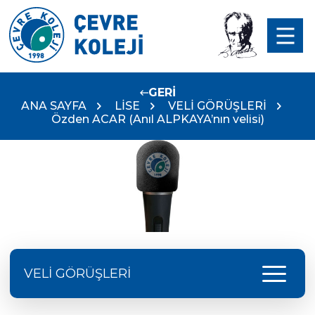
GERİ
ANA SAYFA
LİSE
VELİ GÖRÜŞLERİ
Özden ACAR (Anıl ALPKAYA’nın velisi)
menu
VELİ GÖRÜŞLERİ
Ebru Özkan (Nehir Özkan‘ın Velisi)