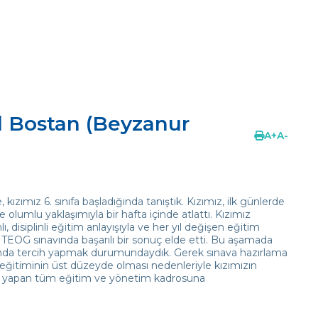
 Bostan (Beyzanur
A
+
A
-
ızımız 6. sınıfa başladığında tanıştık. Kızımız, ilk günlerde
olumlu yaklaşımıyla bir hafta içinde atlattı. Kızımız
disiplinli eğitim anlayışıyla ve her yıl değişen eğitim
n TEOG sınavında başarılı bir sonuç elde etti. Bu aşamada
sında tercih yapmak durumundaydık. Gerek sınava hazırlama
 eğitiminin üst düzeyde olması nedenleriyle kızımızın
lce yapan tüm eğitim ve yönetim kadrosuna