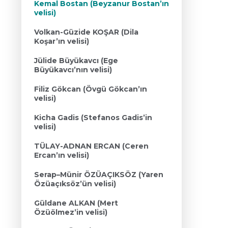
Kemal Bostan (Beyzanur Bostan’ın
velisi)
Volkan-Güzide KOŞAR (Dila
Koşar’ın velisi)
Jülide Büyükavcı (Ege
Büyükavcı’nın velisi)
Filiz Gökcan (Övgü Gökcan’ın
velisi)
Kicha Gadis (Stefanos Gadis’in
velisi)
TÜLAY-ADNAN ERCAN (Ceren
Ercan’ın velisi)
Serap–Münir ÖZÜAÇIKSÖZ (Yaren
Özüaçıksöz’ün velisi)
Güldane ALKAN (Mert
Özüölmez’in velisi)