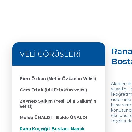
Rana
VELİ GÖRÜŞLERİ
Bosta
Ebru Özkan (Nehir Özkan‘ın Velisi)
Akademik b
yaşadığı u
Cem Ertok (İdil Ertok‘un velisi)
İlköğretim
sistemine 
Zeynep Salkım (Yeşil Dila Salkım’ın
karar ver
velisi)
konusundak
okulunuzda
Melda ÜNALDI – Bukle ÜNALDI
teşekkürle
Rana Koçyiğit Bostan- Namık