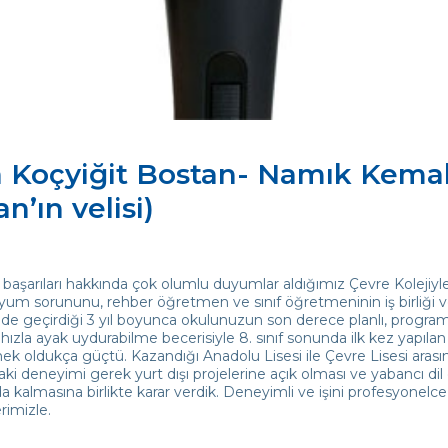
 Koçyiğit Bostan- Namık Kemal
n’ın velisi)
aşarıları hakkında çok olumlu duyumlar aldığımız Çevre Kolejiyle, k
yum sorununu, rehber öğretmen ve sınıf öğretmeninin iş birliği ve 
de geçirdiği 3 yıl boyunca okulunuzun son derece planlı, programlı, 
hızla ayak uydurabilme becerisiyle 8. sınıf sonunda ilk kez yapıla
mek oldukça güçtü. Kazandığı Anadolu Lisesi ile Çevre Lisesi ara
i deneyimi gerek yurt dışı projelerine açık olması ve yabancı dil
 kalmasına birlikte karar verdik. Deneyimli ve işini profesyone
rimizle.