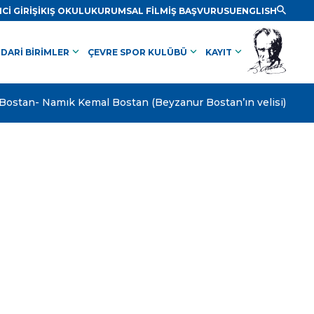
Cİ GİRİŞİ
KIŞ OKULU
KURUMSAL FİLM
İŞ BAŞVURUSU
ENGLISH
keyboard_arrow_down
keyboard_arrow_down
keyboard_arrow_down
İDARİ BİRİMLER
ÇEVRE SPOR KULÜBÜ
KAYIT
Bostan- Namık Kemal Bostan (Beyzanur Bostan’ın velisi)