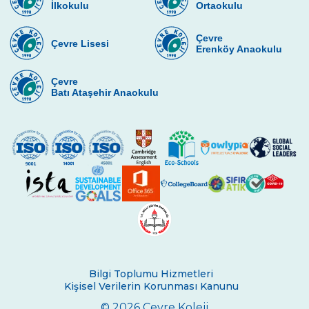
İlkokulu
Ortaokulu
Arzu KANDİŞ
Çevre
Çevre Lisesi
Erenköy Anaokulu
Birgül HACIALİOĞLU
Asuman-Levent BERKER
Çevre
Batı Ataşehir Anaokulu
Elçin ALTINDAĞ
Bilgi Toplumu Hizmetleri
Kişisel Verilerin Korunması Kanunu
© 2026 Çevre Koleji