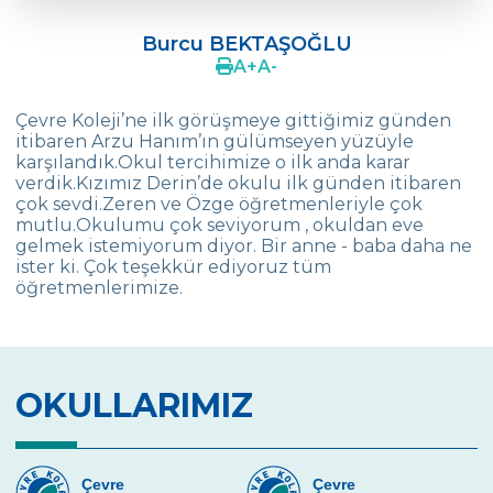
Şehnaz ŞAHBUDAK KARACA
Burcu BEKTAŞOĞLU
Demir Algan ENİŞTEKİN - Dilek ENİŞTEKİN
A
+
A
-
Nihan Fellahoğlu
Çevre Koleji’ne ilk görüşmeye gittiğimiz günden
itibaren Arzu Hanım’ın gülümseyen yüzüyle
Burcu BEKTAŞOĞLU
karşılandık.Okul tercihimize o ilk anda karar
verdik.Kızımız Derin’de okulu ilk günden itibaren
Aras ASRAK - Meray - Nevzat ASRAK
çok sevdi.Zeren ve Özge öğretmenleriyle çok
mutlu.Okulumu çok seviyorum , okuldan eve
Bora ALTINDAĞ - Tuğçe ALTINDAĞ
gelmek istemiyorum diyor. Bir anne - baba daha ne
ister ki. Çok teşekkür ediyoruz tüm
Nergiz AYDIN - Arda - Oğuz AYDIN
öğretmenlerimize.
Ayda - Özgür KONGUR
Türkan Aslan ÇOVAÇ
OKULLARIMIZ
Öznur DEMİR
Işıl SAYIM
Çevre
Çevre
Zühal KOÇ ÜNAL