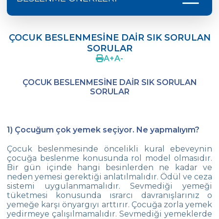
PANDEMİ SÜRECİNDE BESLENME
ÇOCUK BESLENMESİNE DAİR SIK SORULAN
ÇOCUKLUK ÇAĞI OBEZİTESİ
SORULAR
A
+
A
-
ÇOCUK BESLENMESİNE DAİR SIK SORULAN
SORULAR
ÇOCUK BESLENMESİNE DAİR SIK SORULAN
ÇÖLYAK HASTALIĞI NEDİR?
SORULAR
1) Çocuğum çok yemek seçiyor. Ne yapmalıyım?
Çocuk beslenmesinde öncelikli kural ebeveynin
çocuğa beslenme konusunda rol model olmasıdır.
Bir gün içinde hangi besinlerden ne kadar ve
neden yemesi gerektiği anlatılmalıdır. Ödül ve ceza
sistemi uygulanmamalıdır. Sevmediği yemeği
tüketmesi konusunda ısrarcı davranışlarınız o
yemeğe karşı önyargıyı arttırır. Çocuğa zorla yemek
yedirmeye çalışılmamalıdır. Sevmediği yemeklerde