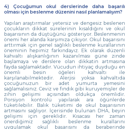
4) Çocuğumun okul derslerinde daha başarılı
olması için beslenme düzenini nasıl planlamalıyım?
Yapılan araştırmalar yetersiz ve dengesiz beslenen
çocukların dikkat sürelerinin kısaldığını ve okul
başarısının da düştüğünü gösteriyor. Beslenmenin
önemi her alanda karşımıza çıkıyor. Okul başarısını
arttırmak için genel sağlıklı beslenme kurallarının
öneminin hepimiz farkındayız. Ek olarak düzenli
kahvaltı alışkanlığının kazanılması güne zinde
başlamaya ve derslere olan dikkatin artmasına
fayda sağlamaktadır. Vücudun ihtiyaç duyduğu en
önemli besin öğeleri kahvaltı ile
karşılanabilmektedir. Alerjisi yoksa kahvaltıda
çocuğunuzun bir adet yumurta yemesini
sağlamalısınız. Ceviz ve fındık gibi kuruyemişler de
zihin gelişimi açısından oldukça önemlidir.
Porsiyon kontrolü yapılarak ara öğünlerde
tüketilebilir. Balık tüketimi de okul başarısının
artmasını sağlıyor. İçerisinde bulunan DHA, beyin
gelişimi için gereklidir. Kısacası her zaman
önerdiğimiz sağlıklı beslenme kurallarını
uygulamak okul başarısını da beraberinde