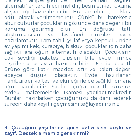
Market alışverişlerinde her zaman sağlıklı
alternatifler tercih edilmelidir, besin etiketi okuma
alışkanlığı kazanılmalıdır. Bu ürünler çocuklara
ödül olarak verilmemelidir. Çünkü bu hareketle
abur cuburlar çocukların gözünde daha değerli bir
konuma getirmiş olur. En doğrusu tatlı
atıştırmalıkları ve fast-food ürünleri evde
hazırlamaktır. Tam tahıl, yulaf veya kepekli undan
ev yapımı kek, kurabiye, bisküvi çocuklar için daha
sağlıklı ara öğün alternatifi olacaktır. Çocukların
çok sevdiği patates cipsleri bile evde fırında
pişirilerek kolayca hazırlanabilir. Üstelik paketli
ürüne göre katkı maddesi sıfır ve kalori değeri
epeyce düşük olacaktır. Evde hazırlanan
hamburger köftesi ve ekmeği ile de sağlıklı bir ana
öğün yapılabilir. Satılan çoğu paketli ürünün
evdeki malzemelerle ikamesi yapılabilmektedir.
Bunları hazırlarken çocuğunuzu da dahil ederek
sürecin daha keyifli geçmesini sağlayabilirsiniz.
3) Çocuğum yaşıtlarına göre daha kısa boylu ve
zayıf. Destek almamız gerekir mi?