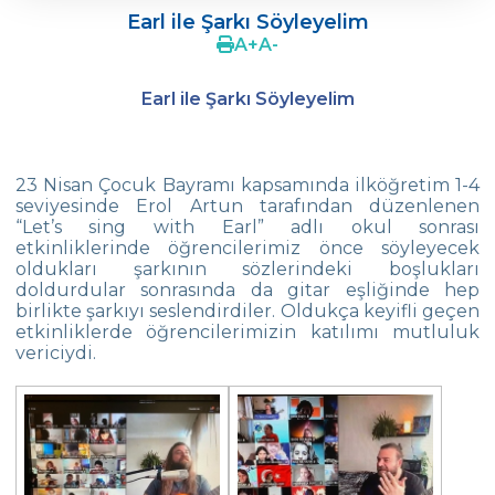
Dönemine Başladı!
Earl ile Şarkı Söyleyelim
A
+
A
-
2 Ve 3. Sınıf Öğrencilerimiz Tangram
Yapıyor
Earl ile Şarkı Söyleyelim
1. Sınıf Öğrencilerinin Robot Tasarımları
Mihrabat Korusundayız
23 Nisan Çocuk Bayramı kapsamında ilköğretim 1-4
seviyesinde Erol Artun tarafından düzenlenen
Geometrik Örüntüler
“Let’s sing with Earl” adlı okul sonrası
etkinliklerinde öğrencilerimiz önce söyleyecek
Sihirbaz Gösterisi
oldukları şarkının sözlerindeki boşlukları
doldurdular sonrasında da gitar eşliğinde hep
Arkadaşım Kurabiye
birlikte şarkıyı seslendirdiler. Oldukça keyifli geçen
etkinliklerde öğrencilerimizin katılımı mutluluk
23 Nisan Çocuk Bayramı Sergimiz
vericiydi.
Çevremize İyilik
İstanbul Küçükler Satranç İl Birinciliği
Finali
Tutum, Yatırım ve Türk Malları Haftası