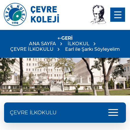
GERİ
ANA SAYFA
İLKOKUL
ÇEVRE İLKOKULU
Earl ile Şarkı Söyleyelim
menu
ÇEVRE İLKOKULU
Çevre Koleji, Yeni Eğitim Öğretim