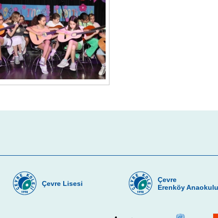
Çevre
Çevre Lisesi
Erenköy Anaokul