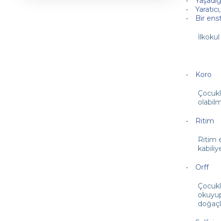
Yaşadığ
Yaratıcı
Bir ens
İlkokul
Koro
Çocukl
olabilm
Ritim
Ritim 
kabili
Orff
Çocukl
okuyup
doğaçl