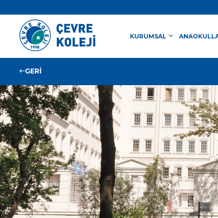
keyboard_arrow_down
KURUMSAL
ANAOKULLA
GERİ