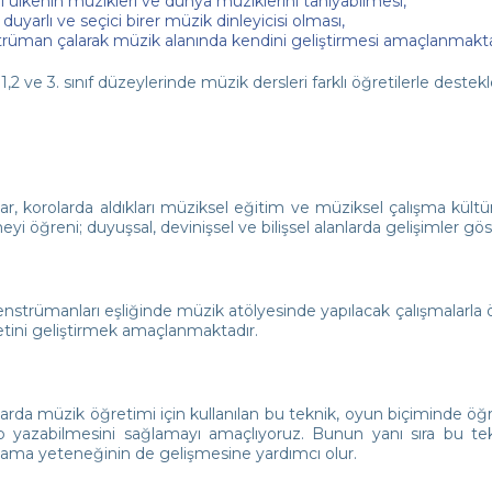
ı ülkenin müzikleri ve dünya müziklerini tanıyabilmesi,
, duyarlı ve seçici birer müzik dinleyicisi olması,
trüman çalarak müzik alanında kendini geliştirmesi amaçlanmakta
 1,2 ve 3. sınıf düzeylerinde müzik dersleri farklı öğretilerle deste
ar, korolarda aldıkları müziksel eğitim ve müziksel çalışma kültürü
eyi öğreni; duyuşsal, devinişsel ve bilişsel alanlarda gelişimler göst
enstrümanları eşliğinde müzik atölyesinde yapılacak çalışmalarla öğ
yetini geliştirmek amaçlanmaktadır.
arda müzik öğretimi için kullanılan bu teknik, oyun biçiminde ö
 yazabilmesini sağlamayı amaçlıyoruz. Bunun yanı sıra bu tekn
ama yeteneğinin de gelişmesine yardımcı olur.