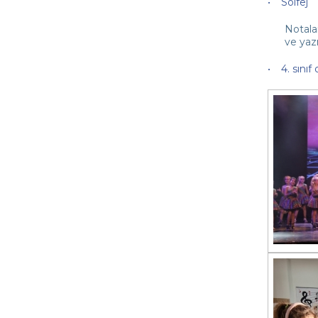
Solfej
Notala
ve yaz
4. sını