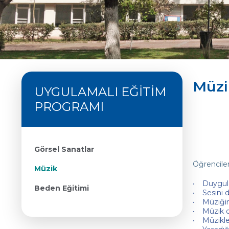
Müzi
UYGULAMALI EĞİTİM
PROGRAMI
Görsel Sanatlar
Öğrenciler
Müzik
Duygula
Beden Eğitimi
Sesini d
Müziğin
Müzik d
Müzikle 