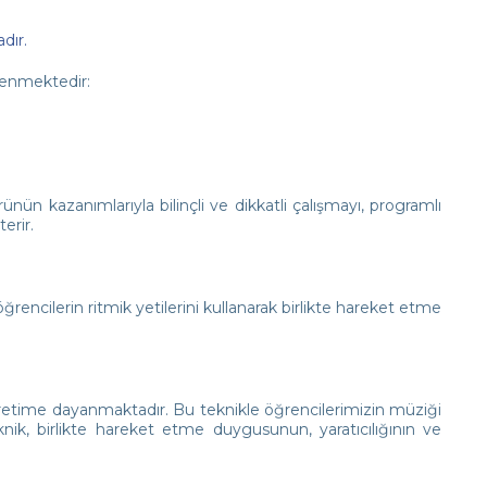
dır.
klenmektedir:
nün kazanımlarıyla bilinçli ve dikkatli çalışmayı, programlı
erir.
rencilerin ritmik yetilerini kullanarak birlikte hareket etme
ğretime dayanmaktadır. Bu teknikle öğrencilerimizin müziği
ik, birlikte hareket etme duygusunun, yaratıcılığının ve