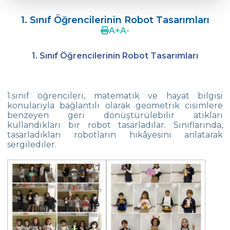
Çevre Koleji, Yeni Eğitim Öğretim
Dönemine Başladı!
1. Sınıf Öğrencilerinin Robot Tasarımları
A
+
A
-
2 Ve 3. Sınıf Öğrencilerimiz Tangram
Yapıyor
1. Sınıf Öğrencilerinin Robot Tasarımları
1. Sınıf Öğrencilerinin Robot Tasarımları
Mihrabat Korusundayız
1.sınıf öğrencileri, matematik ve hayat bilgisi
konularıyla bağlantılı olarak geometrik cisimlere
Geometrik Örüntüler
benzeyen geri dönüştürülebilir atıkları
kullandıkları bir robot tasarladılar. Sınıflarında,
Sihirbaz Gösterisi
tasarladıkları robotların hikâyesini anlatarak
sergilediler.
Arkadaşım Kurabiye
23 Nisan Çocuk Bayramı Sergimiz
Çevremize İyilik
İstanbul Küçükler Satranç İl Birinciliği
Finali