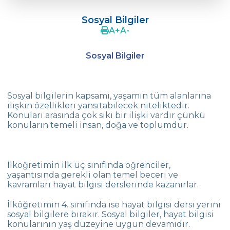
Sosyal Bilgiler
Sosyal Bilgiler
1-3. Sınıf Düşünme Eğitimi
A
+
A
-
4. Sınıf Vatandaşlık ve İnsan Hakları
Sosyal Bilgiler
Sosyal bilgilerin kapsamı, yaşamın tüm alanlarına
ilişkin özellikleri yansıtabilecek niteliktedir.
Konuları arasında çok sıkı bir ilişki vardır çünkü
konuların temeli insan, doğa ve toplumdur.
İlköğretimin ilk üç sınıfında öğrenciler,
yaşantısında gerekli olan temel beceri ve
kavramları hayat bilgisi derslerinde kazanırlar.
İlköğretimin 4. sınıfında ise hayat bilgisi dersi yerini
sosyal bilgilere bırakır. Sosyal bilgiler, hayat bilgisi
konularının yaş düzeyine uygun devamıdır.