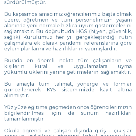
sürdürülmüştür.
BASINDA ÇEVRE
Bu kapsamda amacımız öğrencilerimiz başta olmak
TANITIM FİLMLERİMİZ
üzere, öğretmen ve tüm personelimizin yaşam
alanında yeni normale hızlıca uyum göstermelerini
ANI DEFTERİ
sağlamaktır. Bu doğrultuda HGS (hijyen, güvenlik,
sağlık) Kurulumuz her yıl gerçekleştirdiği rutin
ÇEVRE MARŞI
çalışmalara ek olarak pandemi referanslarına göre
eylem planlarını ve hazırlıklarını yapmışlardır.
UZMAN GÖRÜŞÜ
Burada en önemli nokta tüm çalışanların ve
İNSAN KAYNAKLARI
kişilerin kural ve uygulamalara uyma
yükümlülüklerini yerine getirmelerini sağlamaktır.
YÖNETİM KADROSU
Bu amaçla tüm talimat, yönerge ve formlar
İŞ BAŞVURU FORMU
güncellenerek KYS sistemimizde kayıt altına
alınmıştır.
ÇEVRE‘YE KABUL SINAVI
Yüz yüze eğitime geçmeden önce öğrencilerimizin
PANDEMİ DÖNEMİNDE YAŞAM KILAVUZU
bilgilendirilmesi için de sunum hazırlıkları
tamamlanmıştır.
ADAY VELİNİN SORDUĞU SORULAR
Okula öğrenci ve çalışan dışında giriş - çıkışlar