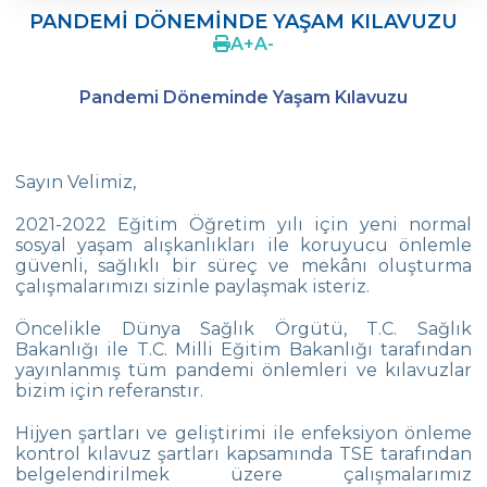
PANDEMİ DÖNEMİNDE YAŞAM KILAVUZU
KURUM PROFİLİ
A
+
A
-
VİZYONUMUZ
Pandemi Döneminde Yaşam Kılavuzu
KALİTE OKULU
NEDEN ÇEVRE
Sayın Velimiz,
BAŞARILARIMIZ
2021-2022 Eğitim Öğretim yılı için yeni normal
sosyal yaşam alışkanlıkları ile koruyucu önlemle
ÇEVRE’DE ATATÜRKÇÜLÜK
güvenli, sağlıklı bir süreç ve mekânı oluşturma
çalışmalarımızı sizinle paylaşmak isteriz.
YAYINLARIMIZ
Öncelikle Dünya Sağlık Örgütü, T.C. Sağlık
VELİ-ÖĞRENCİ EL KİTABI
Bakanlığı ile T.C. Milli Eğitim Bakanlığı tarafından
yayınlanmış tüm pandemi önlemleri ve kılavuzlar
KAMPÜSTE YAŞAM
bizim için referanstır.
AR-GE
Hijyen şartları ve geliştirimi ile enfeksiyon önleme
kontrol kılavuz şartları kapsamında TSE tarafından
SOSYAL SORUMLULUK
belgelendirilmek üzere çalışmalarımız