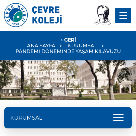
GERİ
ANA SAYFA
KURUMSAL
PANDEMİ DÖNEMİNDE YAŞAM KILAVUZU
menu
KURUMSAL
ÇEVRE‘YE KABUL SINAV SONUÇLARI