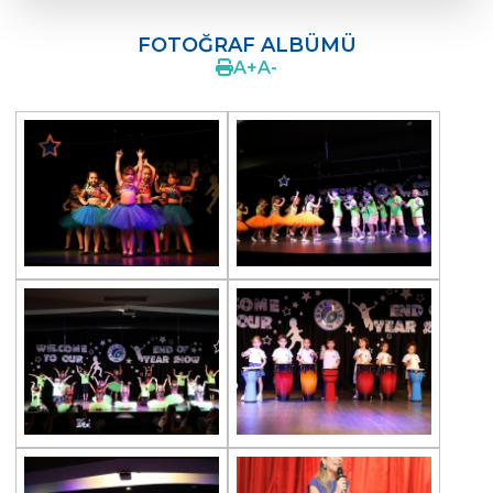
ERENKÖY ANAOKULU
FOTOĞRAF ALBÜMÜ
OKUL MÜDÜRÜNDEN
A
+
A
-
EĞİTİM PROGRAMIMIZ
İNGİLİZCE
REHBERLİK
ATATÜRK SEVGİMİZ
CEVRE KIDS FEST
NEDEN BİZ
VELİ GÖRÜŞLERİ
FOTOĞRAF ALBÜMÜ
BESLENME HİZMETLERİ
İLETİŞİM