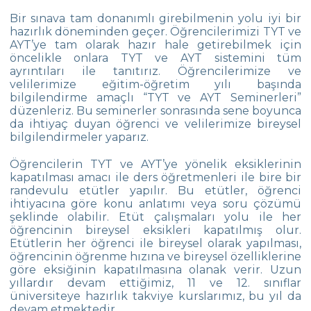
Çevre Koleji 2019 Üniversite Yerleştirme
Bir sınava tam donanımlı girebilmenin yolu iyi bir
Sonuçları
hazırlık döneminden geçer. Öğrencilerimizi TYT ve
AYT’ye tam olarak hazır hale getirebilmek için
Çevre Koleji 2018 Üniversite Yerleştirme
öncelikle onlara TYT ve AYT sistemini tüm
Sonuçları
ayrıntıları ile tanıtırız. Öğrencilerimize ve
velilerimize eğitim-öğretim yılı başında
Çevre Koleji 2017 Üniversite Yerleştirme
bilgilendirme amaçlı “TYT ve AYT Seminerleri”
Sonuçları
düzenleriz. Bu seminerler sonrasında sene boyunca
da ihtiyaç duyan öğrenci ve velilerimize bireysel
Çevre Koleji 2016 Üniversite Yerleştirme
bilgilendirmeler yaparız.
Sonuçları
Öğrencilerin TYT ve AYT’ye yönelik eksiklerinin
Çevre Koleji 2015 Üniversite Yerleştirme
kapatılması amacı ile ders öğretmenleri ile bire bir
Sonuçları
randevulu etütler yapılır. Bu etütler, öğrenci
ihtiyacına göre konu anlatımı veya soru çözümü
Çevre Koleji 2014 Üniversite Yerleştirme
şeklinde olabilir. Etüt çalışmaları yolu ile her
Sonuçları
öğrencinin bireysel eksikleri kapatılmış olur.
Etütlerin her öğrenci ile bireysel olarak yapılması,
öğrencinin öğrenme hızına ve bireysel özelliklerine
göre eksiğinin kapatılmasına olanak verir. Uzun
yıllardır devam ettiğimiz, 11 ve 12. sınıflar
üniversiteye hazırlık takviye kurslarımız, bu yıl da
devam etmektedir.