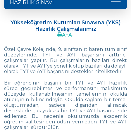
HAZIRLIK SINAVI
Yükseköğretim Kurumları Sınavına (YKS)
Hazırlık Çalışmalarımız
Yükseköğretim Kurumları Sınavına (YKS)
Hazırlık Çalışmalarımız
Çevre Koleji 2025 Üniversite Yerleştirme
A
+
A
-
Sonuçları
Çevre Koleji 2024 Üniversite Yerleştirme
Özel Çevre Kolejinde, 9. sınıftan itibaren tüm sınıf
Sonuçları
düzeylerinde, TYT ve AYT başarısını arttırıcı
çalışmalar yapılır. Bu çalışmaların bazıları direkt
Çevre Koleji 2023 Üniversite Yerleştirme
olarak TYT ve AYT’ye yönelik olup bazıları da dolaylı
Sonuçları
olarak TYT ve AYT başarısını destekler niteliktedir.
Çevre Koleji 2022 Üniversite Yerleştirme
Bir öğrencinin başarılı bir TYT ve AYT hazırlık
Sonuçları
süreci geçirebilmesi ve performansını maksimum
düzeyde kullanabilmesinin temellerinin okulda
atıldığının bilincindeyiz. Okulda sağlam bir temel
Çevre Koleji 2021 Üniversite Yerleştirme
oluşturmadan, sadece dışarıdan alınacak
Sonuçları
desteklerle çok yüksek bir TYT ve AYT başarısı elde
edilemez. Bu nedenle okulumuzda akademik
Çevre Koleji 2020 Üniversite Yerleştirme
öğretim kalitesinden ödün vermeden TYT ve AYT
Sonuçları
çalışmaları sürdürülür.