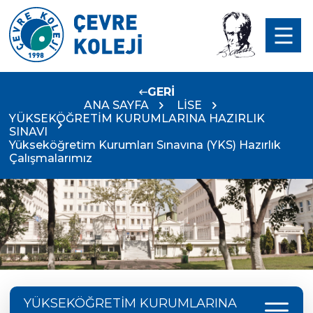
GERİ
ANA SAYFA
LİSE
YÜKSEKÖĞRETİM KURUMLARINA HAZIRLIK
SINAVI
Yükseköğretim Kurumları Sınavına (YKS) Hazırlık
Çalışmalarımız
menu
YÜKSEKÖĞRETİM KURUMLARINA