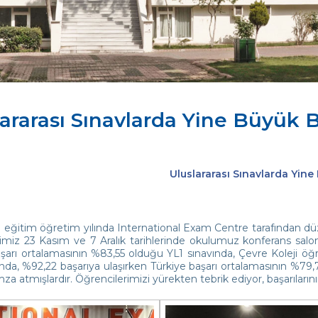
lararası Sınavlarda Yine Büyük B
Uluslararası Sınavlarda Yine
eğitim öğretim yılında International Exam Centre tarafından düzen
imiz 23 Kasım ve 7 Aralık tarihlerinde okulumuz konferans salonu
şarı ortalamasının %83,55 olduğu YL1 sınavında, Çevre Koleji öğr
nda, %92,22 başarıya ulaşırken Türkiye başarı ortalamasının %79,
mza atmışlardır. Öğrencilerimizi yürekten tebrik ediyor, başarıların