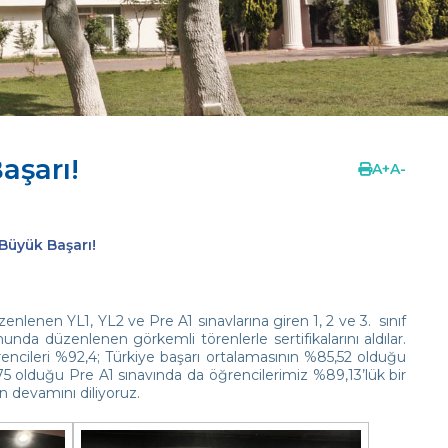
aşarı!
A
+
A
-
 Büyük Başarı!
lenen YL1, YL2 ve Pre A1 sınavlarına giren 1, 2 ve 3. sınıf
nda düzenlenen görkemli törenlerle sertifikalarını aldılar.
encileri %92,4; Türkiye başarı ortalamasının %85,52 olduğu
75 olduğu Pre A1 sınavında da öğrencilerimiz %89,13’lük bir
ın devamını diliyoruz.