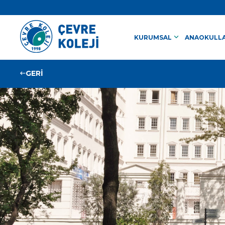
keyboard_arrow_down
KURUMSAL
ANAOKULLA
GERİ