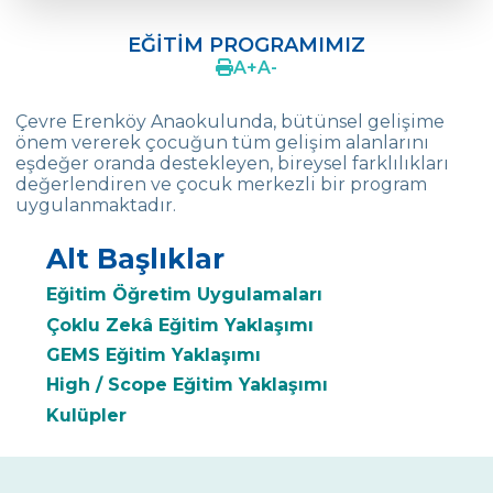
ERENKÖY ANAOKULU
EĞİTİM PROGRAMIMIZ
OKUL MÜDÜRÜNDEN
A
+
A
-
EĞİTİM PROGRAMIMIZ
Çevre Erenköy Anaokulunda, bütünsel gelişime
önem vererek çocuğun tüm gelişim alanlarını
İNGİLİZCE
eşdeğer oranda destekleyen, bireysel farklılıkları
değerlendiren ve çocuk merkezli bir program
REHBERLİK
uygulanmaktadır.
ATATÜRK SEVGİMİZ
Alt Başlıklar
CEVRE KIDS FEST
Eğitim Öğretim Uygulamaları
NEDEN BİZ
Çoklu Zekâ Eğitim Yaklaşımı
GEMS Eğitim Yaklaşımı
VELİ GÖRÜŞLERİ
High / Scope Eğitim Yaklaşımı
FOTOĞRAF ALBÜMÜ
Kulüpler
BESLENME HİZMETLERİ
İLETİŞİM