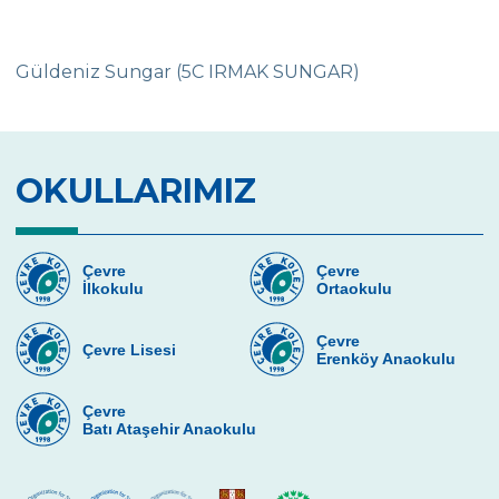
Serap AVCI
Mustafa KIN
Güldeniz Sungar (5C IRMAK SUNGAR)
Yasemin Tanrıkulu Aytı
Yeşim Yıldırım
OKULLARIMIZ
Tugce Tuzkaya
Güldeniz Sungar
Çevre
Çevre
Göknil Yaman
İlkokulu
Ortaokulu
Çiğdem Ünver (Ilgın Ünver)
Çevre
Çevre Lisesi
Erenköy Anaokulu
Ahu Güreli (Gülce Güreli-Zeynep Güreli)
Menekşe Sınmaz (Damla Sınmaz)
Çevre
Batı Ataşehir Anaokulu
Fatih Şahin - Zeynep Nur Şahin
Aliya Noor