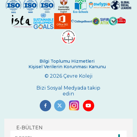
Nalan Atilla Tuncel - Atahan Tuncel
Arzu Yunus - Işık Alara Yunus
Esra Koraltan - Simge Koraltan
Oya – Kamil Öz - Merve Öz
Seyide Taşkur - Vatan Taşkur
Bilgi Toplumu Hizmetleri
Kişisel Verilerin Korunması Kanunu
Pelin Dinar - Selin Dinar
© 2026 Çevre Koleji
Funda Şendil -Tuna Şendil
Bizi Sosyal Medyada takip
edin
Nilgün Ekşi Can -Utku Can
Osman Yeşil -Duygu Yeşil
Ayşe Kumralbaş - Zeynep Kumralbaş
E-BÜLTEN
Özlem Tuğsuz - Şimal Tuğsuz Sınıfı