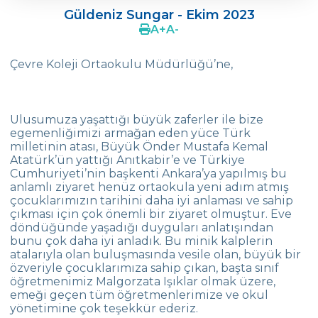
Güldeniz Sungar - Ekim 2023
Melek TAŞTAN TÜYSÜZ
A
+
A
-
Gökay GÜNGÖR
Çevre Koleji Ortaokulu Müdürlüğü’ne,
Ayşegül YAĞÇI
Yasemin ERTOK
Ulusumuza yaşattığı büyük zaferler ile bize
egemenliğimizi armağan eden yüce Türk
Sumru ECER
milletinin atası, Büyük Önder Mustafa Kemal
Atatürk’ün yattığı Anıtkabir’e ve Türkiye
Dilek GÜL
Cumhuriyeti’nin başkenti Ankara’ya yapılmış bu
anlamlı ziyaret henüz ortaokula yeni adım atmış
M. Faruk GÜL
çocuklarımızın tarihini daha iyi anlaması ve sahip
çıkması için çok önemli bir ziyaret olmuştur. Eve
Sevgen ERALP
döndüğünde yaşadığı duyguları anlatışından
bunu çok daha iyi anladık. Bu minik kalplerin
Ebru ERGÜN
atalarıyla olan buluşmasında vesile olan, büyük bir
özveriyle çocuklarımıza sahip çıkan, başta sınıf
Pelin SARPKAN TOYKOÇ
öğretmenimiz Malgorzata Işıklar olmak üzere,
emeği geçen tüm öğretmenlerimize ve okul
Alper ULUSOY
yönetimine çok teşekkür ederiz.