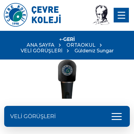
GERİ
ANA SAYFA
ORTAOKUL
VELİ GÖRÜŞLERİ
Güldeniz Sungar
menu
VELİ GÖRÜŞLERİ
Fatih YETİŞGİN