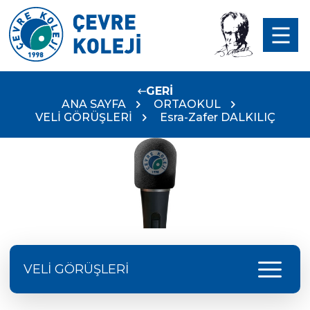
GERİ
ANA SAYFA
ORTAOKUL
VELİ GÖRÜŞLERİ
Esra-Zafer DALKILIÇ
menu
VELİ GÖRÜŞLERİ
Fatih YETİŞGİN