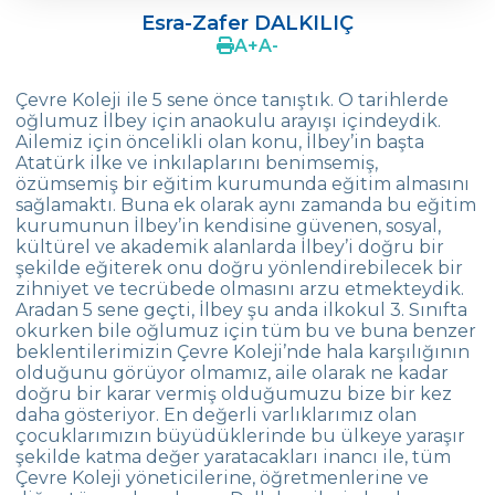
Esra-Zafer DALKILIÇ
Melek TAŞTAN TÜYSÜZ
A
+
A
-
Gökay GÜNGÖR
Çevre Koleji ile 5 sene önce tanıştık. O tarihlerde
oğlumuz İlbey için anaokulu arayışı içindeydik.
Ayşegül YAĞÇI
Ailemiz için öncelikli olan konu, İlbey’in başta
Atatürk ilke ve inkılaplarını benimsemiş,
Yasemin ERTOK
özümsemiş bir eğitim kurumunda eğitim almasını
sağlamaktı. Buna ek olarak aynı zamanda bu eğitim
Sumru ECER
kurumunun İlbey’in kendisine güvenen, sosyal,
kültürel ve akademik alanlarda İlbey’i doğru bir
Dilek GÜL
şekilde eğiterek onu doğru yönlendirebilecek bir
zihniyet ve tecrübede olmasını arzu etmekteydik.
M. Faruk GÜL
Aradan 5 sene geçti, İlbey şu anda ilkokul 3. Sınıfta
okurken bile oğlumuz için tüm bu ve buna benzer
Sevgen ERALP
beklentilerimizin Çevre Koleji’nde hala karşılığının
olduğunu görüyor olmamız, aile olarak ne kadar
Ebru ERGÜN
doğru bir karar vermiş olduğumuzu bize bir kez
daha gösteriyor. En değerli varlıklarımız olan
Pelin SARPKAN TOYKOÇ
çocuklarımızın büyüdüklerinde bu ülkeye yaraşır
şekilde katma değer yaratacakları inancı ile, tüm
Alper ULUSOY
Çevre Koleji yöneticilerine, öğretmenlerine ve