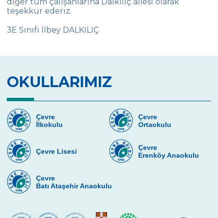
diğer tüm çalışanlarına Dalkılıç ailesi olarak
Serap AVCI
teşekkür ederiz.
Mustafa KIN
3E Sınıfı İlbey DALKILIÇ
Yasemin Tanrıkulu Aytı
Yeşim Yıldırım
OKULLARIMIZ
Tugce Tuzkaya
Güldeniz Sungar
Çevre
Çevre
Göknil Yaman
İlkokulu
Ortaokulu
Çiğdem Ünver (Ilgın Ünver)
Çevre
Çevre Lisesi
Erenköy Anaokulu
Ahu Güreli (Gülce Güreli-Zeynep Güreli)
Menekşe Sınmaz (Damla Sınmaz)
Çevre
Batı Ataşehir Anaokulu
Fatih Şahin - Zeynep Nur Şahin
Aliya Noor