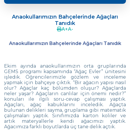
GELECEK ÇEVRE’DE BAŞLAR
Anaokullarımızın Bahçelerinde Ağaçları
Crazy Hat Party
Tanıdık
A
+
A
-
FONEM “Okuma Yazmaya Hazırlık
Çalışmaları“
Anaokullarımızın Bahçelerinde Ağaçları Tanıdık
Cooking Lesson: Little Cehf‘s Making
Happy Pizza
Ayın Ünlüsü: Alexander Graham Bell
Ekim ayında anaokullarımızın orta gruplarında
GEMS programı kapsamında “Ağaç Evler” ünitesini
29 Ekim Cumhuriyet Bayramı
işledik. Öğrencilerimizle gözlem ve inceleme
yapmak için bahçeye çıktık. “Bir ağacın yapısı nasıl
olur? Ağaçlar kaç bölümden oluşur? Ağaçlarda
Anaokulu Kapanış Töreni
neler yaşar? Ağaçların canlılar için önemi nedir?”
konuları ile ilgili soru-cevap çalışması yaptık.
İngilizce Portfolyo Günü
Ağaçları, ağaç kabuklarını inceledik. Ağaçta
bulunan delikleri sayma, gruplama gibi matematik
Anaokulu Öğrencilerimiz Anneler Gününü
çalışmaları yaptık. Sınıfımızda karton koliler ve
Kutladı
artık materyallerle kendi ağacımızı yaptık.
Ağacımıza farklı boyutlarda üç tane delik açtık.
Body Parts-Jobs-Clothes