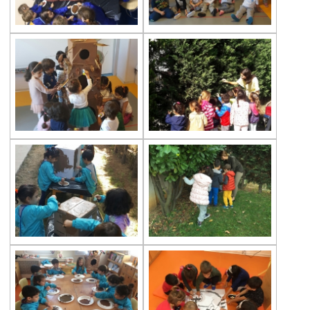
Tamamlandı
29 Ekim Cumhuriyet Bayramı
Dünya Toprak Günü
Kitap Okuma Etkinliği
Gems Yumurtalar
Çevre Anaokulları Veli Akademisi
Bir “Dünya” Kitap
Öğrencilerimiz Yeni Yıla Hazır
Halk Ekmek Fabrikasındayız
Ayın Ünlüsü Mimar Sinan
Bir Kümes Müzikali
Parmak İzleri