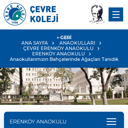
GERİ
ANA SAYFA
ANAOKULLARI
ÇEVRE ERENKÖY ANAOKULU
ERENKÖY ANAOKULU
Anaokullarımızın Bahçelerinde Ağaçları Tanıdık
menu
ERENKÖY ANAOKULU