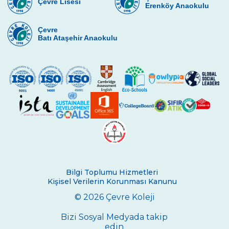
Çevre Lisesi
Erenköy Anaokulu
Atık Oyuncak Projesi
Çevre
Çevre Anaokulları Kelebek Çiftliğinde
Batı Ataşehir Anaokulu
Çevre Anaokulları Rahmi Koç Müzesi’nde
Gems Uğur Böcekleri
Çevre Kids Fest
Karınca Evleri
1.Sınıfa Hazırlanıyoruz
Anaokulu Öğrencileri Cam Ocağı
Atölyesinde
Bilgi Toplumu Hizmetleri
Kişisel Verilerin Korunması Kanunu
Çevre Kids Fest
© 2026 Çevre Koleji
Anaokullarımızda 23 Nisan Coşkusu
Bizi Sosyal Medyada takip
Çevre Anaokulları “Şişli Atatürk Evi”nde
edin