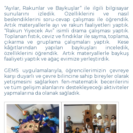
“Ayılar, Rakunlar ve Baykuşlar” ile ilgili bilgisayar
Trafik Haftası
sunularını izledik. Özelliklerini ve nasıl
beslendiklerini soru-cevap çalışması ile öğrendik.
Çok Kültürlülük Eğitimi
Artık materyallerle ayı ve rakun faaliyetleri yaptık.
“Rakun Yiyecek Avı” isimli drama çalışması yaptık.
Uçan Hayvanların Yaşam Döngüsü
Toplanan fıstık, ceviz ve fındıklar ile sayma, toplama,
çıkarma ve gruplama çalışmaları yaptık. Kese
Anaokulu Öğrencilerimiz ile Matematik
kâğıtlarından yapılan baykuşları inceledik,
özelliklerini öğrendik. Artık materyallerle baykuş
Anaokulu Öğrencilerimiz Baharı Karşıladı
faaliyeti yaptık ve ağaç evimize yerleştirdik.
Anaokulunda 100. Gün
GEMS uygulamalarıyla, öğrencilerimizin çevreye
karşı duyarlı ve çevre bilincine sahip bireyler olarak
Anaokulu Veli Akademisi Tamamlandı
yetişmesini sağlarken fen-matematik becerilerini
ve tüm gelişim alanlarını destekleyeceği aktiviteler
Gökyüzü ve Uzay
yapmalarına da olanak sağladık.
Fonem-Sesbirimsel Farkındalık Becerileri
Öğretim Programı
Dünya Çocuk Hakları Günü
Anaokulumuzda Dezenfeksiyon İşlemleri