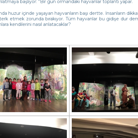
latmaya başlıyor: ‘’Bir gün ormandaki hayvanlar toplantı yapar.
da huzur içinde yaşayan hayvanların başı dertte. İnsanların dikkat
 terk etmek zorunda bırakıyor. Tüm hayvanlar bu gidişe dur deme
lara kendilerini nasıl anlatacaklar?