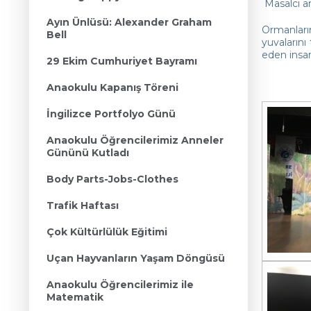
Masalcı an
Ayın Ünlüsü: Alexander Graham
Ormanların
Bell
yuvalarını
eden insan
29 Ekim Cumhuriyet Bayramı
Anaokulu Kapanış Töreni
İngilizce Portfolyo Günü
Anaokulu Öğrencilerimiz Anneler
Gününü Kutladı
Body Parts-Jobs-Clothes
Trafik Haftası
Çok Kültürlülük Eğitimi
Uçan Hayvanların Yaşam Döngüsü
Anaokulu Öğrencilerimiz ile
Matematik