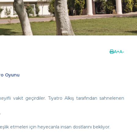
A
+
A
-
tro Oyunu
ifli vakit geçirdiler. Tiyatro Alkış tarafından sahnelenen
”
şlik etmeleri için heyecanla insan dostlarını bekliyor.