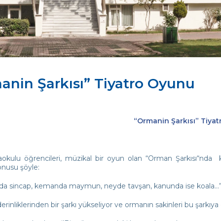
anin Şarkısı” Tiyatro Oyunu
“
Ormanin Şarkısı” Tiya
okulu öğrencileri, müzikal bir oyun olan “Orman Şarkısı“nda key
nusu şöyle:
da sincap, kemanda maymun, neyde tavşan, kanunda ise koala…
rinliklerinden bir şarkı yükseliyor ve ormanın sakinleri bu şarkıya e