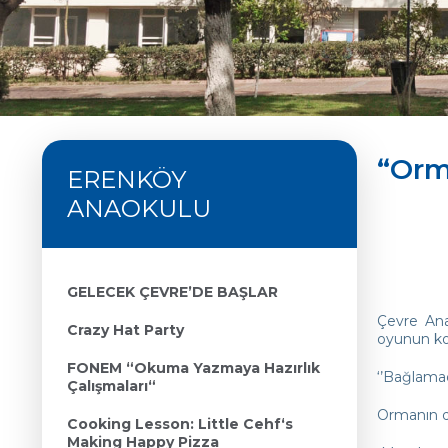
“Orm
ERENKÖY
ANAOKULU
GELECEK ÇEVRE’DE BAŞLAR
Çevre Ana
Crazy Hat Party
oyunun ko
FONEM “Okuma Yazmaya Hazırlık
‘’Bağlama
Çalışmaları“
Ormanın de
Cooking Lesson: Little Cehf‘s
Making Happy Pizza