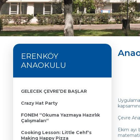
Anao
ERENKÖY
ANAOKULU
GELECEK ÇEVRE’DE BAŞLAR
Uygulamal
Crazy Hat Party
kapsamınd
FONEM “Okuma Yazmaya Hazırlık
Çevre Ana
Çalışmaları“
Ekim ayı b
Cooking Lesson: Little Cehf‘s
matematik 
Making Happy Pizza