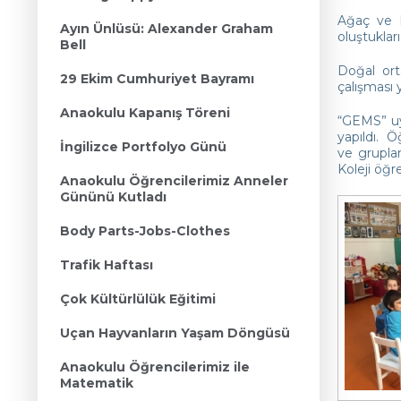
Ağaç ve b
Ayın Ünlüsü: Alexander Graham
oluştukları
Bell
Doğal ort
29 Ekim Cumhuriyet Bayramı
çalışması 
Anaokulu Kapanış Töreni
“GEMS” uy
yapıldı. 
İngilizce Portfolyo Günü
ve grupla
Koleji öğr
Anaokulu Öğrencilerimiz Anneler
Gününü Kutladı
Body Parts-Jobs-Clothes
Trafik Haftası
Çok Kültürlülük Eğitimi
Uçan Hayvanların Yaşam Döngüsü
Anaokulu Öğrencilerimiz ile
Matematik