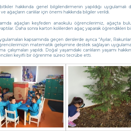
itkiler hakkında genel bilgilendirmenin yapıldığı uygulamalı 
 ve ağaçların canlılar için önemi hakkında bilgiler verildi.
amda ağaçları keşfeden anaokulu öğrencilerimiz, ağaçta bulu
yaptılar. Daha sonra karton kolilerden ağaç yaparak öğrendikleri bilgi
gulamaları kapsamında geçen derslerde ayrıca “Ayılar, Rakunlar
Öğrencilerimizin matematik gelişimine destek sağlayan uygulamal
ma çalışmaları yapıldı. Doğal yaşamdaki canlıların yaşamı hakk
encileri keyifli bir öğrenme süreci tecrübe etti.