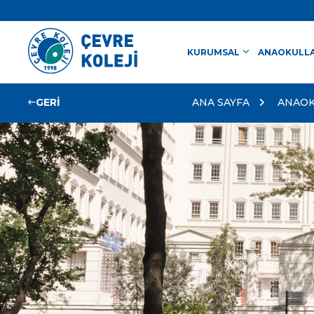
keyboard_arrow_down
KURUMSAL
ANAOKULLA
GERİ
ANA SAYFA
ANAOK