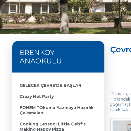
Çevr
ERENKÖY
ANAOKULU
GELECEK ÇEVRE’DE BAŞLAR
Dünya çap
Crazy Hat Party
Hollandal
yoğunlaştı
FONEM “Okuma Yazmaya Hazırlık
sadık kalar
Çalışmaları“
Cooking Lesson: Little Cehf‘s
Making Happy Pizza