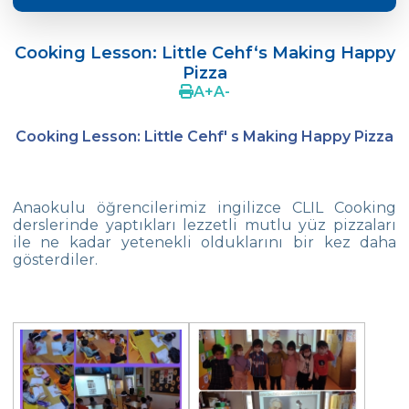
GELECEK ÇEVRE’DE BAŞLAR
Cooking Lesson: Little Cehf‘s Making Happy
Crazy Hat Party
Pizza
A
+
A
-
FONEM “Okuma Yazmaya Hazırlık
Çalışmaları“
Cooking Lesson: Little Cehf' s Making Happy Pizza
Cooking Lesson: Little Cehf‘s Making
Happy Pizza
Ayın Ünlüsü: Alexander Graham Bell
Anaokulu öğrencilerimiz ingilizce CLIL Cooking
derslerinde yaptıkları lezzetli mutlu yüz pizzaları
29 Ekim Cumhuriyet Bayramı
ile ne kadar yetenekli olduklarını bir kez daha
gösterdiler.
Anaokulu Kapanış Töreni
İngilizce Portfolyo Günü
Anaokulu Öğrencilerimiz Anneler Gününü
Kutladı
Body Parts-Jobs-Clothes