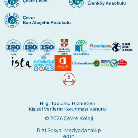
Çevre Lisesi
Tamamlandı
Erenköy Anaokulu
29 Ekim Cumhuriyet Bayramı
Çevre
Batı Ataşehir Anaokulu
Dünya Toprak Günü
Kitap Okuma Etkinliği
Gems Yumurtalar
Çevre Anaokulları Veli Akademisi
Bir “Dünya” Kitap
Öğrencilerimiz Yeni Yıla Hazır
Halk Ekmek Fabrikasındayız
Bilgi Toplumu Hizmetleri
Kişisel Verilerin Korunması Kanunu
Ayın Ünlüsü Mimar Sinan
© 2026 Çevre Koleji
Bir Kümes Müzikali
Bizi Sosyal Medyada takip
Parmak İzleri
edin