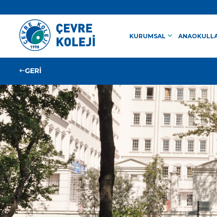
keyboard_arrow_down
KURUMSAL
ANAOKULLA
GERİ