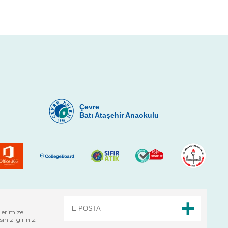
Çevre
u
Batı Ataşehir Anaokulu
lerimize
nizi giriniz.