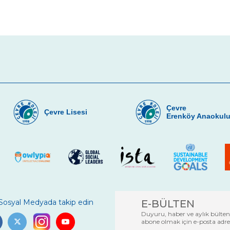
Çevre
Çevre Lisesi
Erenköy Anaokul
 Sosyal Medyada takip edin
E-BÜLTEN
Duyuru, haber ve aylık bülten
abone olmak için e-posta adresi