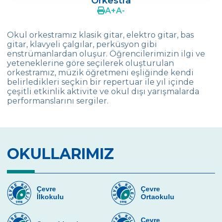
Orkestra
Media and Journalism
A
+
A
-
Modern Dans
Okul orkestramız klasik gitar, elektro gitar, bas
gitar, klavyeli çalgılar, perküsyon gibi
MUN (Model United Nations)
enstrümanlardan oluşur. Öğrencilerimizin ilgi ve
yeteneklerine göre seçilerek oluşturulan
Tiyatro
orkestramız, müzik öğretmeni eşliğinde kendi
belirledikleri seçkin bir repertuar ile yıl içinde
Proje Geliştirme
çeşitli etkinlik aktivite ve okul dışı yarışmalarda
performanslarını sergiler.
Akıl Oyunları
Satranç
Orkestra
OKULLARIMIZ
Seramik
Top Sporları
Çevre
Çevre
İlkokulu
Ortaokulu
Yüzme
Resim
Çevre