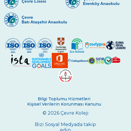
Çevre Lisesi
Erenköy Anaokulu
Robotik
Çevre
Çevre Kulübü
Batı Ataşehir Anaokulu
Oyun Tasarımı ve Programlama Kulübü
Çevre Dans Team
Bilgi Toplumu Hizmetleri
Kişisel Verilerin Korunması Kanunu
© 2026 Çevre Koleji
Bizi Sosyal Medyada takip
edin