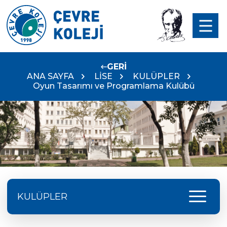
GERİ
ANA SAYFA
LİSE
KULÜPLER
Oyun Tasarımı ve Programlama Kulübü
menu
KULÜPLER
Atatürkçü Düşünce Kulübü