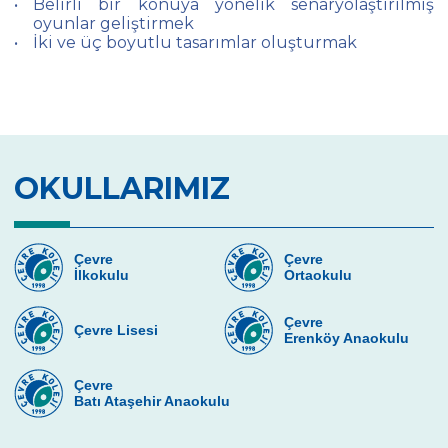
Belirli bir konuya yönelik senaryolaştırılmış
Resim
oyunlar geliştirmek
İki ve üç boyutlu tasarımlar oluşturmak
Robotik
Çevre Kulübü
Oyun Tasarımı ve Programlama Kulübü
Çevre Dans Team
OKULLARIMIZ
Çevre
Çevre
İlkokulu
Ortaokulu
Çevre
Çevre Lisesi
Erenköy Anaokulu
Çevre
Batı Ataşehir Anaokulu