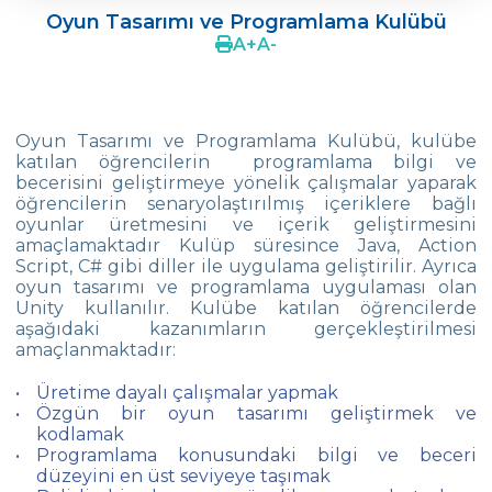
Oyun Tasarımı ve Programlama Kulübü
Media and Journalism
A
+
A
-
Modern Dans
MUN (Model United Nations)
Oyun Tasarımı ve Programlama Kulübü, kulübe
katılan öğrencilerin programlama bilgi ve
Tiyatro
becerisini geliştirmeye yönelik çalışmalar yaparak
öğrencilerin senaryolaştırılmış içeriklere bağlı
Proje Geliştirme
oyunlar üretmesini ve içerik geliştirmesini
amaçlamaktadır Kulüp süresince Java, Action
Akıl Oyunları
Script, C# gibi diller ile uygulama geliştirilir. Ayrıca
oyun tasarımı ve programlama uygulaması olan
Satranç
Unity kullanılır. Kulübe katılan öğrencilerde
aşağıdaki kazanımların gerçekleştirilmesi
Orkestra
amaçlanmaktadır:
Seramik
Üretime dayalı çalışmalar yapmak
Özgün bir oyun tasarımı geliştirmek ve
Top Sporları
kodlamak
Programlama konusundaki bilgi ve beceri
Yüzme
düzeyini en üst seviyeye taşımak