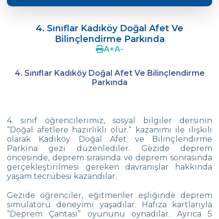
ÖZEL ÇEVRE İLK VE ORTAOKULU 19.
MATEMATİK OLİMPİYATLARI
4. Sınıflar Kadıköy Doğal Afet Ve
Bilinçlendirme Parkında
Çevre‘de Dil Bayramı Coşkusu
A
+
A
-
Doç. Dr. Coşkun Küçüktepe ile Eğitimde
4C
4. Sınıflar Kadıköy Doğal Afet Ve Bilinçlendirme
Parkında
Ortaokul FLL takımımız “Unlimited“
Concours 2022 de Chanson Francophones
4. sınıf öğrencilerimiz, sosyal bilgiler dersinin
5.Sınıf Öğrencilerimizle Tarihe Yolculuk
“Doğal afetlere hazırlıklı olur.” kazanımı ile ilişkili
olarak Kadıköy Doğal Afet ve Bilinçlendirme
Parkına gezi düzenlediler. Gezide deprem
Yüzmede Bir Başarı Daha
öncesinde, deprem sırasında ve deprem sonrasında
gerçekleştirilmesi gereken davranışlar hakkında
Türk Zekâ Vakfı Şampiyonası
yaşam tecrübesi kazandılar.
Kitap Değiş Tokuş Kampanyası
Gezide öğrenciler, eğitmenler eşliğinde deprem
simülatörü deneyimi yaşadılar. Hafıza kartlarıyla
SEMEP Etkinliğinde Su ve Toprak Kirliliğine
“Deprem Çantası” oyununu oynadılar. Ayrıca 5
Dikkat Çektik