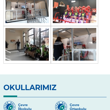
Medeniyetler Sergisi
İstanbul Bilim Olimpiyatları
Yüzmede Büyük Başarı: 14 Altın, 6 Gümüş
ve 3 Bronz Madalya
5. Sınıf Öğrencilerimiz Vladimir Tumanov
ile Buluşuyor
Farkında Olun, Empati Kurun, Engelleri
Kaldırın
Türkiye Küçükler Bireysel Yüzme
Şampiyonası
10 Kasım’da Atatürk’e Yolculuk
OKULLARIMIZ
Cambridge PET (Preliminary For Schools)
Sınav Sonuçları
Ortaokul Kapanış Töreni
Çevre
Çevre
İlkokulu
Ortaokulu