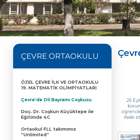
Çevr
ÇEVRE ORTAOKULU
ÖZEL ÇEVRE İLK VE ORTAOKULU
19. MATEMATİK OLİMPİYATLARI
Çevre‘de Dil Bayramı Coşkusu
26 Eyl
korum
Doç. Dr. Coşkun Küçüktepe ile
öğrencil
Eğitimde 4C
ifade et
Ortaokul FLL takımımız
“Unlimited“