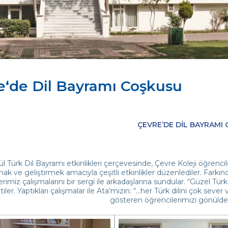
e‘de Dil Bayramı Coşkusu
ÇEVRE’DE DİL BAYRAMI
ül Türk Dil Bayramı etkinlikleri çerçevesinde, Çevre Koleji öğrencile
ak ve geliştirmek amacıyla çeşitli etkinlikler düzenlediler. Farkın
erimiz çalışmalarını bir sergi ile arkadaşlarına sundular. “Güzel Tür
tiler. Yaptıkları çalışmalar ile Ata’mızın: “…her Türk dilini çok seve
gösteren öğrencilerimizi gönülden