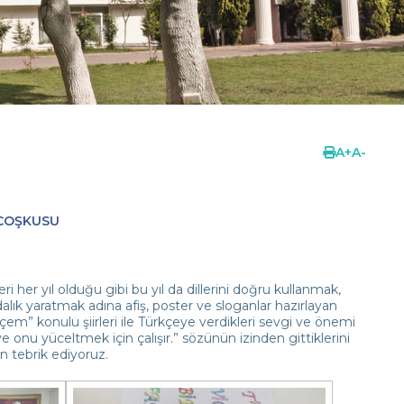
A
+
A
-
 COŞKUSU
ri her yıl olduğu gibi bu yıl da dillerini doğru kullanmak,
dalık yaratmak adına afiş, poster ve sloganlar hazırlayan
kçem” konulu şiirleri ile Türkçeye verdikleri sevgi ve önemi
r ve onu yüceltmek için çalışır.” sözünün izinden gittiklerini
 tebrik ediyoruz.