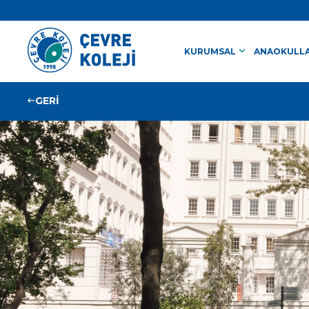
keyboard_arrow_down
KURUMSAL
ANAOKULLA
GERİ