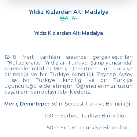
ÖZEL ÇEVRE İLK VE ORTAOKULU 19.
MATEMATİK OLİMPİYATLARI
Yıldız Kızlardan Altı Madalya
A
+
A
-
Çevre‘de Dil Bayramı Coşkusu
Yıldız Kızlardan Altı Madalya
Doç. Dr. Coşkun Küçüktepe ile Eğitimde
4C
Ortaokul FLL takımımız “Unlimited“
12-18 Mart tarihleri arasında gerçekleştirilen
“Kulüplerarası Yıldızlar Türkiye Şampiyonasında”
Concours 2022 de Chanson Francophones
öğrencilerimizden Meriç Demirtepe, üç Türkiye
birinciliği ve bir Türkiye ikinciliği; Zeynep Aysoy
5.Sınıf Öğrencilerimizle Tarihe Yolculuk
ise bir Türkiye ikinciliği ve bir Türkiye
üçüncülüğü elde etmiştir. Öğrencilerimizi üstün
Yüzmede Bir Başarı Daha
başarılarından dolayı tebrik ederiz.
Türk Zekâ Vakfı Şampiyonası
Meriç Demirtepe:
50 m Serbest Türkiye Birinciliği
Kitap Değiş Tokuş Kampanyası
100 m Serbest Türkiye Birinciliği
SEMEP Etkinliğinde Su ve Toprak Kirliliğine
50 m Sırtüstü Türkiye Birinciliği
Dikkat Çektik