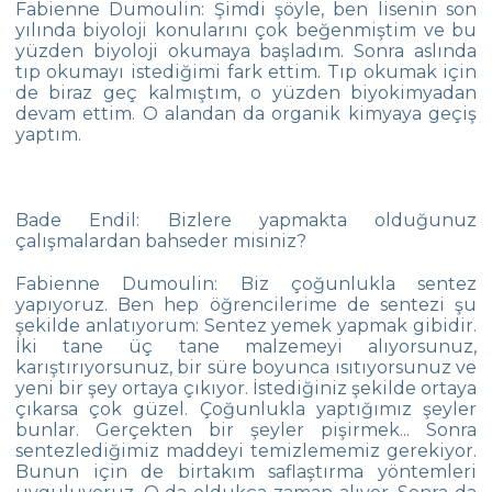
Fabienne Dumoulin: Şimdi şöyle, ben lisenin son
Matbeg
yılında biyoloji konularını çok beğenmiştim ve bu
yüzden biyoloji okumaya başladım. Sonra aslında
Çanakkale Zaferi Anısına Yaşanmış Şiirler
tıp okumayı istediğimi fark ettim. Tıp okumak için
Sergisi
de biraz geç kalmıştım, o yüzden biyokimyadan
devam ettim. O alandan da organik kimyaya geçiş
Çanakkale Harp Madalyası Çevre
yaptım.
Koleji’nde
107.Yılında Çanakkale Zaferi Töreni ‘O An’
Temasıyla, Çevre Koleji Farkıyla
Bade Endil: Bizlere yapmakta olduğunuz
çalışmalardan bahseder misiniz?
35. Etkin Ebeveyn Semineri
Fabienne Dumoulin: Biz çoğunlukla sentez
Ortaokul Robotik Takımı
yapıyoruz. Ben hep öğrencilerime de sentezi şu
şekilde anlatıyorum: Sentez yemek yapmak gibidir.
Yıldızlar Yüzme İl Şampiyonası
İki tane üç tane malzemeyi alıyorsunuz,
karıştırıyorsunuz, bir süre boyunca ısıtıyorsunuz ve
İstanbul Bilim Olimpiyatları Finali
yeni bir şey ortaya çıkıyor. İstediğiniz şekilde ortaya
çıkarsa çok güzel. Çoğunlukla yaptığımız şeyler
Çevre Koleji 19. Kitap Şenliği “Hayatı
bunlar. Gerçekten bir şeyler pişirmek... Sonra
Okumak”
sentezlediğimiz maddeyi temizlememiz gerekiyor.
Bunun için de birtakım saflaştırma yöntemleri
Medeniyetler Sergisi