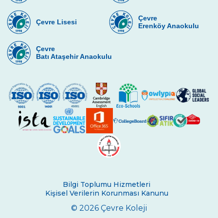
Yıldız Erkek Yüzme Takımımız İl Birincisi
Çevre
Çevre Lisesi
Eko Tim Öğrencileri Atık Pil Peşinde
Erenköy Anaokulu
Çevre Ortaokulu 1. Dönem Kapanış Ödül
Çevre
Töreni
Batı Ataşehir Anaokulu
Özel Çevre İlk ve Ortaokulu Matematik
Olimpiyatları
Eğitimde Zamansız Mekanlar
3. Sınıfların Tükoder Söyleşisi
İngilizce Şarkı Yarışması
“Geleceğin Mühendisleri” Projesi
Tasarım Kulübümüz Toplum Hizmeti
Projesinde
Bilgi Toplumu Hizmetleri
Kişisel Verilerin Korunması Kanunu
Özel Çevre İlkokulu ve Ortaokulu
© 2026 Çevre Koleji
Matematik Olimpiyatları