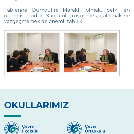
Çevre Kolejinde “Bir Hilal Uğruna”
Fabienne Dumoulin: Meraklı olmak, belki en
önemlisi budur. Kapsamlı düşünmek, çalışmak ve
10 KASIM’DA ÇEVRE KOLEJİ “SENDEN
vazgeçmemek de önemli tabii ki.
ÖĞRENDİK”
5 ve 9. Sınıf Öğrencilerimiz Okulda
Online Veli Akademisi
Eskrimde İl Başarısı
Fen ve Robotik Takımı Ödüllerle Döndü
Çevrenin Bilgeleri Yarıştı
Katı Atık ve Geri Dönüşüm Semineri
OKULLARIMIZ
“Adventurs of the Petersons” Adlı Oyun
Öğrencileri Büyüledi
Minik Basketbolcuların Başarısı
Çevre
Çevre
İlkokulu
Ortaokulu