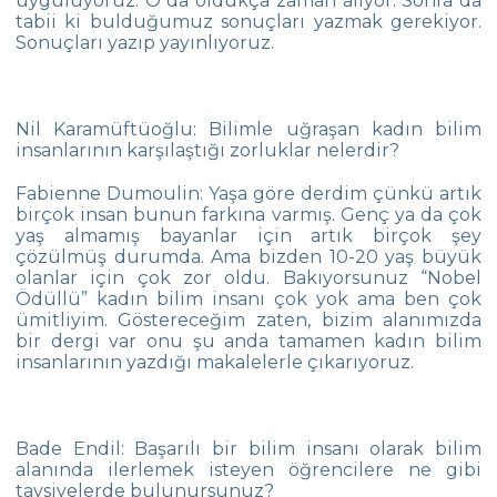
uyguluyoruz. O da oldukça zaman alıyor. Sonra da
tabii ki bulduğumuz sonuçları yazmak gerekiyor.
İstanbul Bilim Olimpiyatları
Sonuçları yazıp yayınlıyoruz.
Yüzmede Büyük Başarı: 14 Altın, 6 Gümüş
ve 3 Bronz Madalya
Nil Karamüftüoğlu: Bilimle uğraşan kadın bilim
5. Sınıf Öğrencilerimiz Vladimir Tumanov
insanlarının karşılaştığı zorluklar nelerdir?
ile Buluşuyor
Fabienne Dumoulin: Yaşa göre derdim çünkü artık
Farkında Olun, Empati Kurun, Engelleri
birçok insan bunun farkına varmış. Genç ya da çok
Kaldırın
yaş almamış bayanlar için artık birçok şey
çözülmüş durumda. Ama bizden 10-20 yaş büyük
Türkiye Küçükler Bireysel Yüzme
olanlar için çok zor oldu. Bakıyorsunuz “Nobel
Şampiyonası
Ödüllü” kadın bilim insanı çok yok ama ben çok
ümitliyim. Göstereceğim zaten, bizim alanımızda
10 Kasım’da Atatürk’e Yolculuk
bir dergi var onu şu anda tamamen kadın bilim
insanlarının yazdığı makalelerle çıkarıyoruz.
Cambridge PET (Preliminary For Schools)
Sınav Sonuçları
Ortaokul Kapanış Töreni
Bade Endil: Başarılı bir bilim insanı olarak bilim
alanında ilerlemek isteyen öğrencilere ne gibi
Bilim Fuarı
tavsiyelerde bulunursunuz?