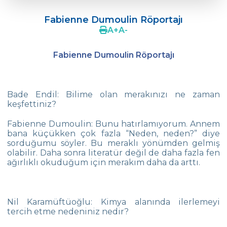
ÖZEL ÇEVRE İLK VE ORTAOKULU 19.
MATEMATİK OLİMPİYATLARI
Fabienne Dumoulin Röportajı
A
+
A
-
Çevre‘de Dil Bayramı Coşkusu
Fabienne Dumoulin Röportajı
Doç. Dr. Coşkun Küçüktepe ile Eğitimde
4C
Ortaokul FLL takımımız “Unlimited“
Bade Endil: Bilime olan merakınızı ne zaman
keşfettiniz?
Concours 2022 de Chanson Francophones
Fabienne Dumoulin: Bunu hatırlamıyorum. Annem
5.Sınıf Öğrencilerimizle Tarihe Yolculuk
bana küçükken çok fazla “Neden, neden?” diye
sorduğumu söyler. Bu meraklı yönümden gelmiş
Yüzmede Bir Başarı Daha
olabilir. Daha sonra literatür değil de daha fazla fen
ağırlıklı okuduğum için merakım daha da arttı.
Türk Zekâ Vakfı Şampiyonası
Kitap Değiş Tokuş Kampanyası
Nil Karamüftüoğlu: Kimya alanında ilerlemeyi
SEMEP Etkinliğinde Su ve Toprak Kirliliğine
tercih etme nedeniniz nedir?
Dikkat Çektik