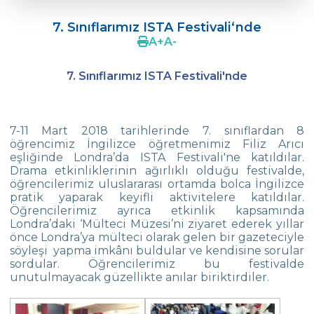
ÖZEL ÇEVRE İLK VE ORTAOKULU 19.
MATEMATİK OLİMPİYATLARI
7. Sınıflarımız ISTA Festivali‘nde
A
+
A
-
Çevre‘de Dil Bayramı Coşkusu
7. Sınıflarımız ISTA Festivali'nde
Doç. Dr. Coşkun Küçüktepe ile Eğitimde
4C
Ortaokul FLL takımımız “Unlimited“
7-11 Mart 2018 tarihlerinde 7. sınıflardan 8
öğrencimiz İngilizce öğretmenimiz Filiz Arıcı
Concours 2022 de Chanson Francophones
eşliğinde Londra’da ISTA Festivali'ne katıldılar.
Drama etkinliklerinin ağırlıklı olduğu festivalde,
5.Sınıf Öğrencilerimizle Tarihe Yolculuk
öğrencilerimiz uluslararası ortamda bolca İngilizce
pratik yaparak keyifli aktivitelere katıldılar.
Yüzmede Bir Başarı Daha
Öğrencilerimiz ayrıca etkinlik kapsamında
Londra’daki ‘Mülteci Müzesi’ni ziyaret ederek yıllar
Türk Zekâ Vakfı Şampiyonası
önce Londra’ya mülteci olarak gelen bir gazeteciyle
söyleşi yapma imkânı buldular ve kendisine sorular
Kitap Değiş Tokuş Kampanyası
sordular. Öğrencilerimiz bu festivalde
unutulmayacak güzellikte anılar biriktirdiler.
SEMEP Etkinliğinde Su ve Toprak Kirliliğine
Dikkat Çektik