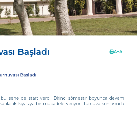
vası Başladı
A
+
A
-
Turnuvası Başladı
z bu sene de start verdi. Birinci sömestir boyunca devam
katılarak kıyasıya bir mücadele veriyor. Turnuva sonrasında