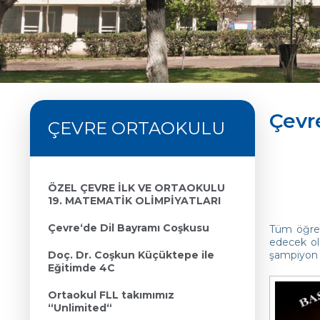
Çevre
ÇEVRE ORTAOKULU
ÖZEL ÇEVRE İLK VE ORTAOKULU
19. MATEMATİK OLİMPİYATLARI
Çevre‘de Dil Bayramı Coşkusu
Tüm öğren
edecek ola
Doç. Dr. Coşkun Küçüktepe ile
şampiyon o
Eğitimde 4C
Ortaokul FLL takımımız
“Unlimited“