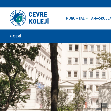
keyboard_arrow_down
KURUMSAL
ANAOKULLA
GERİ