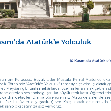
asım’da Atatürk’e Yolculuk
10 Kasım’da Atatürk’e 
timizin Kurucusu, Büyük Lider Mustafa Kemal Atatürk'ü okulu
ndık. Törenimiz “Atatürk’e Yolculuk” temasıyla çevrim içi olarak g
t Meydanı gibi tarihi mekânlarda, özel izinler alınarak çekilen id
encilerimizin seslendirdiği şarkılar büyük renk kattı. Öğrencilerim
lca dile getirdiler. Drama öğrencilerimiz Atatürk’e şiirleriyle s
ı tarifsiz bir özlemle yaşadık. Çevre Koleji olarak okulumuzda 
ek sahip çıkacağımıza söz veriyoruz.