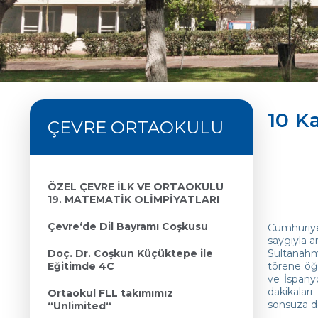
10 K
ÇEVRE ORTAOKULU
ÖZEL ÇEVRE İLK VE ORTAOKULU
19. MATEMATİK OLİMPİYATLARI
Çevre‘de Dil Bayramı Coşkusu
Cumhuriye
saygıyla a
Doç. Dr. Coşkun Küçüktepe ile
Sultanahme
Eğitimde 4C
törene öğr
ve İspanyo
dakikalar
Ortaokul FLL takımımız
sonsuza d
“Unlimited“