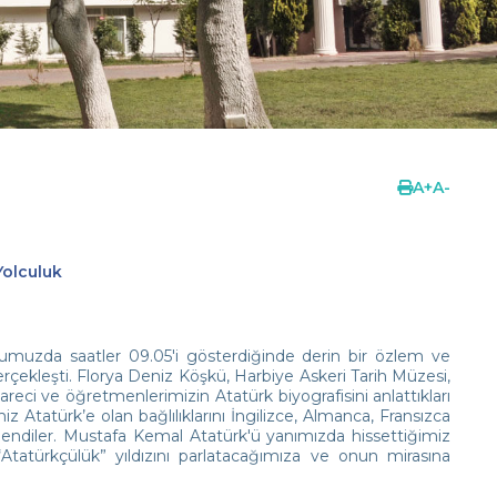
A
+
A
-
Yolculuk
muzda saatler 09.05'i gösterdiğinde derin bir özlem ve
erçekleşti. Florya Deniz Köşkü, Harbiye Askeri Tarih Müzesi,
areci ve öğretmenlerimizin Atatürk biyografisini anlattıkları
iz Atatürk’e olan bağlılıklarını İngilizce, Almanca, Fransızca
eslendiler. Mustafa Kemal Atatürk'ü yanımızda hissettiğimiz
“Atatürkçülük” yıldızını parlatacağımıza ve onun mirasına