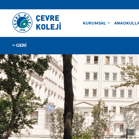
keyboard_arrow_down
KURUMSAL
ANAOKULLA
GERİ