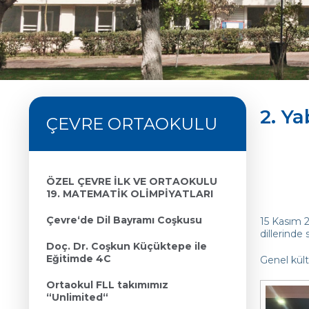
2. Y
ÇEVRE ORTAOKULU
ÖZEL ÇEVRE İLK VE ORTAOKULU
19. MATEMATİK OLİMPİYATLARI
Çevre‘de Dil Bayramı Coşkusu
15 Kasım 
dillerinde 
Doç. Dr. Coşkun Küçüktepe ile
Eğitimde 4C
Genel kültü
Ortaokul FLL takımımız
“Unlimited“