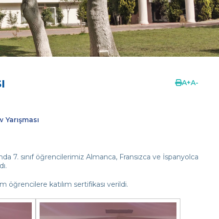
ı
A
+
A
-
w Yarışması
a 7. sınıf öğrencilerimiz Almanca, Fransızca ve İspanyolca
dı.
 öğrencilere katılım sertifikası verildi.