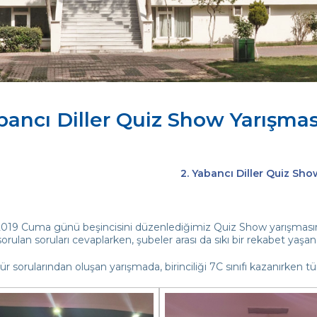
abancı Diller Quiz Show Yarışmas
2. Yabancı Diller Quiz Sho
2019 Cuma günü beşincisini düzenlediğimiz Quiz Show yarışmasınd
sorulan soruları cevaplarken, şubeler arası da sıkı bir rekabet yaşan
r sorularından oluşan yarışmada, birinciliği 7C sınıfı kazanırken tüm