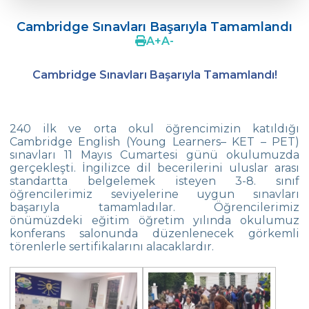
ÖZEL ÇEVRE İLK VE ORTAOKULU 19.
MATEMATİK OLİMPİYATLARI
Cambridge Sınavları Başarıyla Tamamlandı
A
+
A
-
Çevre‘de Dil Bayramı Coşkusu
Cambridge Sınavları Başarıyla Tamamlandı!
Doç. Dr. Coşkun Küçüktepe ile Eğitimde
4C
Ortaokul FLL takımımız “Unlimited“
240 ilk ve orta okul öğrencimizin katıldığı
Cambridge English (Young Learners– KET – PET)
Concours 2022 de Chanson Francophones
sınavları 11 Mayıs Cumartesi günü okulumuzda
gerçekleşti. İngilizce dil becerilerini uluslar arası
5.Sınıf Öğrencilerimizle Tarihe Yolculuk
standartta belgelemek isteyen 3-8. sınıf
öğrencilerimiz seviyelerine uygun sınavları
Yüzmede Bir Başarı Daha
başarıyla tamamladılar. Öğrencilerimiz
önümüzdeki eğitim öğretim yılında okulumuz
Türk Zekâ Vakfı Şampiyonası
konferans salonunda düzenlenecek görkemli
törenlerle sertifikalarını alacaklardır.
Kitap Değiş Tokuş Kampanyası
SEMEP Etkinliğinde Su ve Toprak Kirliliğine
Dikkat Çektik