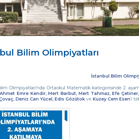
bul Bilim Olimpiyatları
İstanbul Bilim Olimpi
Bilim Olimpiyatları’nda Ortaokul Matematik kategorisinde 2. a
Ahmet Emre Kendir, Mert Barbut, Mert Tahmaz, Efe Çetiner, 
 Çovaç, Deniz Can Yücel, Edis Gözütok
ve
Kuzey Cem Esen
’i t