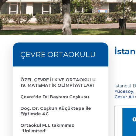
İstan
ÇEVRE ORTAOKULU
ÖZEL ÇEVRE İLK VE ORTAOKULU
19. MATEMATİK OLİMPİYATLARI
İstanbul 
Yücesoy, 
Çevre‘de Dil Bayramı Coşkusu
Cesur Ali
Doç. Dr. Coşkun Küçüktepe ile
Eğitimde 4C
Ortaokul FLL takımımız
“Unlimited“