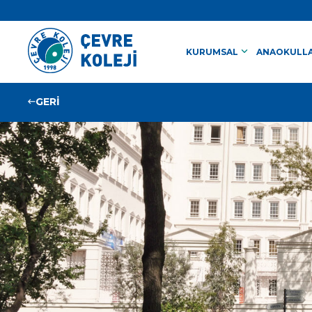
keyboard_arrow_down
KURUMSAL
ANAOKULLA
GERİ