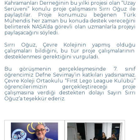
Kahramanları Derneğinin bu yılki projesi olan “Uzay
Serüveni” konulu proje çalışmasını Sırrı Oğuz ile
Matbeg
paylaştılar. Proje konumuzu beğenen Türk
Mühendis her zaman bu konuda destek vereceğini
Çanakkale Zaferi Anısına Yaşanmış Şiirler
belirterek NASA’da görevli olan uzmanlarla projeyi
Sergisi
paylaşacağını söyledi.
Çanakkale Harp Madalyası Çevre
Sırrı Oğuz, Çevre Kolejinin yapmış olduğu
Koleji’nde
çalışmaları bildiğini, bu tür proje çalışmalarının
desteklenmesi gerektiğini vurguladı.
107.Yılında Çanakkale Zaferi Töreni ‘O An’
Temasıyla, Çevre Koleji Farkıyla
Bu görüşmenin gerçekleşmesinde 7. sınıf
öğrencimiz Defne Sevimay’ın katkıları yadsınamaz.
35. Etkin Ebeveyn Semineri
Çevre Koleji Ortaokulu “First Lego League Kulübü”
öğrencilerimizin gerçekleştireceği proje
Ortaokul Robotik Takımı
çalışmasına verdiği destekten dolayı Sayın Sırrı
Oğuz’a teşekkür ederiz.
Yıldızlar Yüzme İl Şampiyonası
İstanbul Bilim Olimpiyatları Finali
Çevre Koleji 19. Kitap Şenliği “Hayatı
Okumak”