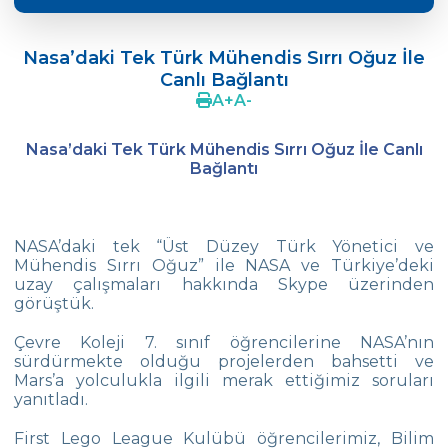
ÖZEL ÇEVRE İLK VE ORTAOKULU 19.
MATEMATİK OLİMPİYATLARI
Nasa’daki Tek Türk Mühendis Sırrı Oğuz İle
Canlı Bağlantı
Çevre‘de Dil Bayramı Coşkusu
A
+
A
-
Doç. Dr. Coşkun Küçüktepe ile Eğitimde
4C
Nasa’daki Tek Türk Mühendis Sırrı Oğuz İle Canlı
Bağlantı
Ortaokul FLL takımımız “Unlimited“
Concours 2022 de Chanson Francophones
NASA’daki tek “Üst Düzey Türk Yönetici ve
5.Sınıf Öğrencilerimizle Tarihe Yolculuk
Mühendis Sırrı Oğuz” ile NASA ve Türkiye’deki
uzay çalışmaları hakkında Skype üzerinden
görüştük.
Yüzmede Bir Başarı Daha
Çevre Koleji 7. sınıf öğrencilerine NASA’nın
Türk Zekâ Vakfı Şampiyonası
sürdürmekte olduğu projelerden bahsetti ve
Mars’a yolculukla ilgili merak ettiğimiz soruları
Kitap Değiş Tokuş Kampanyası
yanıtladı.
SEMEP Etkinliğinde Su ve Toprak Kirliliğine
First Lego League Kulübü öğrencilerimiz, Bilim
Dikkat Çektik