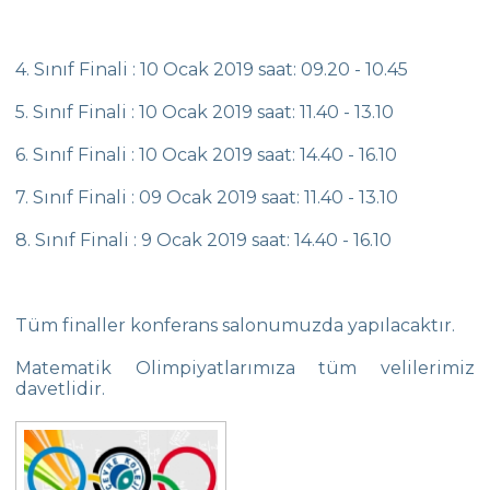
Matbeg
4. Sınıf Finali : 10 Ocak 2019 saat: 09.20 - 10.45
Çanakkale Zaferi Anısına Yaşanmış Şiirler
Sergisi
5. Sınıf Finali : 10 Ocak 2019 saat: 11.40 - 13.10
Çanakkale Harp Madalyası Çevre
6. Sınıf Finali : 10 Ocak 2019 saat: 14.40 - 16.10
Koleji’nde
7. Sınıf Finali : 09 Ocak 2019 saat: 11.40 - 13.10
107.Yılında Çanakkale Zaferi Töreni ‘O An’
Temasıyla, Çevre Koleji Farkıyla
8. Sınıf Finali : 9 Ocak 2019 saat: 14.40 - 16.10
35. Etkin Ebeveyn Semineri
Ortaokul Robotik Takımı
Tüm finaller konferans salonumuzda yapılacaktır.
Yıldızlar Yüzme İl Şampiyonası
Matematik Olimpiyatlarımıza tüm velilerimiz
davetlidir.
İstanbul Bilim Olimpiyatları Finali
Çevre Koleji 19. Kitap Şenliği “Hayatı
Okumak”