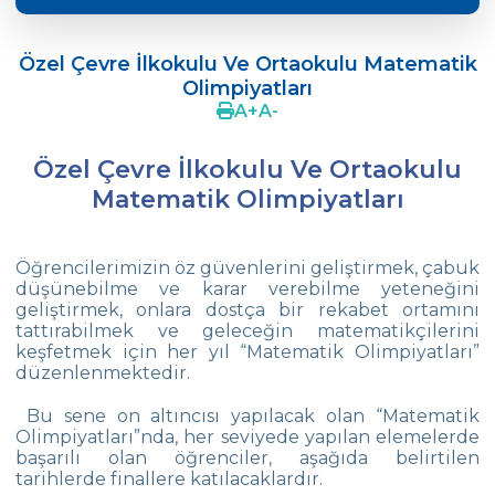
ÖZEL ÇEVRE İLK VE ORTAOKULU 19.
MATEMATİK OLİMPİYATLARI
Özel Çevre İlkokulu Ve Ortaokulu Matematik
Olimpiyatları
Çevre‘de Dil Bayramı Coşkusu
A
+
A
-
Doç. Dr. Coşkun Küçüktepe ile Eğitimde
4C
Özel Çevre İlkokulu Ve Ortaokulu
Matematik Olimpiyatları
Ortaokul FLL takımımız “Unlimited“
Concours 2022 de Chanson Francophones
Öğrencilerimizin öz güvenlerini geliştirmek, çabuk
düşünebilme ve karar verebilme yeteneğini
5.Sınıf Öğrencilerimizle Tarihe Yolculuk
geliştirmek, onlara dostça bir rekabet ortamını
tattırabilmek ve geleceğin matematikçilerini
Yüzmede Bir Başarı Daha
keşfetmek için her yıl “Matematik Olimpiyatları”
düzenlenmektedir.
Türk Zekâ Vakfı Şampiyonası
Bu sene on altıncısı yapılacak olan “Matematik
Kitap Değiş Tokuş Kampanyası
Olimpiyatları”nda, her seviyede yapılan elemelerde
başarılı olan öğrenciler, aşağıda belirtilen
SEMEP Etkinliğinde Su ve Toprak Kirliliğine
tarihlerde finallere katılacaklardır.
Dikkat Çektik