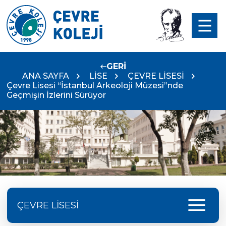
GERİ
ANA SAYFA
LİSE
ÇEVRE LİSESİ
Çevre Lisesi “İstanbul Arkeoloji Müzesi”nde
Geçmişin İzlerini Sürüyor
menu
ÇEVRE LİSESİ