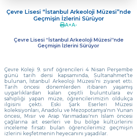
Doç. Dr. Yavuz SAMUR
Çevre Lisesi “İstanbul Arkeoloji Müzesi”nde
Ergenlerde Cinsel Gelişim Sürecinin
Geçmişin İzlerini Sürüyor
Desteklenmesi / Efsun Sertoğlu
A
+
A
-
Çevre Lisesi 2022 Mezunlarını Uğurluyor
Çevre Lisesi “İstanbul Arkeoloji Müzesi”nde
18. Yeşil Küre Çevre Ödülü Güven
Geçmişin İzlerini Sürüyor
İslamoğlu’nun
Edebiyat Dergisi “Mesafe“
Çevre Koleji 9. sınıf öğrencileri 4 Nisan Perşembe
Çevre
günü tarih dersi kapsamında, Sultanahmet’te
Lisesi Öğrenciileri ‘’Atatürk Arboretumu’’
bulunan, İstanbul Arkeoloji Müzesi’ni ziyaret etti.
Gezisinde!
Tarih öncesi dönemlerden itibaren yaşamış
uygarlıklardan kalan çeşitli buluntulara ev
sahipliği yapan müze, öğrencilerimizin oldukça
Çevre Lisesi Tarihin Sıfır Noktasında
ilgisini çekti. Eski Şark Eserleri Müzesi
koleksiyonları, Anadolu ve Mezopotamya'nın Yunan
Kabataş Model Birleşmiş Milletler
öncesi, Mısır ve Arap Yarımadası'nın İslam öncesi
Konferansından İki Ödül
çağlarına ait eserleri ve bu bölge kültürlerini
inceleme fırsatı bulan öğrencilerimiz geçmişin
Çevre Kolejinde 19 Mayıs Coşkusu
izlerini keşfetmenin heyecanını yaşadılar.