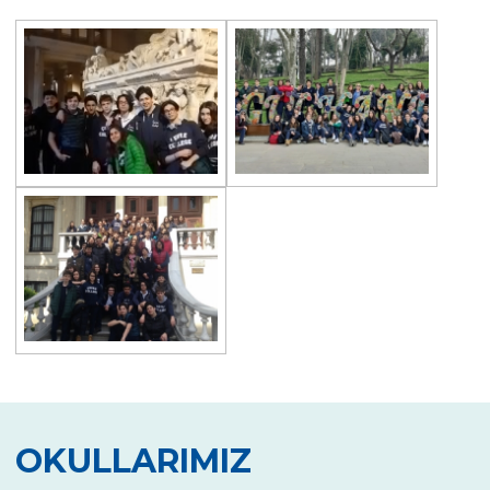
Yıldız Kız Takımımız Türkiye Şampiyonu
Heybeliada’da “Orienteering”!
Team Spirit Camp – Şile 2022
Çevre Lisesi “Aşiyan Müzesi”nde
Mezunlarla Kariyer Günleri
The Math League Başarısı
RYSMUN
Danimarka Okul Ortaklığı Projesi
Çevre Lisesi Matematik Yarışmasında
Balkan Gençler Yüzme Şampiyonası
Yıldız Kız Takımımız Grup 1.si
OKULLARIMIZ
Çevre Lisesinden Kadıköy İlçe İkinciliği