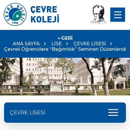
GERİ
ANA SAYFA
LİSE
ÇEVRE LİSESİ
Çevreli Öğrencilere “Bağımlılık” Semineri Düzenlendi
menu
ÇEVRE LİSESİ
Doç. Dr. Yavuz SAMUR