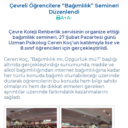
Çevreli Öğrencilere “Bağımlılık” Semineri
Ergenlerde Cinsel Gelişim Sürecinin
Düzenlendi
Desteklenmesi / Efsun Sertoğlu
A
+
A
-
Çevre Lisesi 2022 Mezunlarını Uğurluyor
Çevre Koleji Rehberlik servisinin organize ettiği
18. Yeşil Küre Çevre Ödülü Güven
bağımlılık semineri, 27 Şubat Pazartesi günü
İslamoğlu’nun
Uzman Psikolog Ceren Koç’un katılımıyla lise ve
8.sınıf öğrencileri için gerçekleştirildi.
Edebiyat Dergisi “Mesafe“
Ceren Koç, “Bağımlılık mı, Özgürlük mü?” başlığı
altında gerçekleştirdiği sunumunda, madde ve
Çevre
alkol bağımlılığından internet bağımlılığına kadar
Lisesi Öğrenciileri ‘’Atatürk Arboretumu’’
her türlü konuda bağımlı olunabileceği üzerinde
Gezisinde!
durarak öğrencilerin bu konuda hem bilgi sahibi
olmalarını hem de dikkat etmeleri gereken
Çevre Lisesi Tarihin Sıfır Noktasında
ayrıntılar üzerinde farkındalık kazanmalarını
sağladı.
Kabataş Model Birleşmiş Milletler
Konferansından İki Ödül
Çevre Kolejinde 19 Mayıs Coşkusu
Yıldız Kız Takımımız Türkiye Şampiyonu