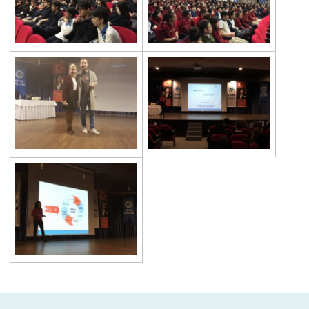
Heybeliada’da “Orienteering”!
Team Spirit Camp – Şile 2022
Çevre Lisesi “Aşiyan Müzesi”nde
Mezunlarla Kariyer Günleri
The Math League Başarısı
RYSMUN
Danimarka Okul Ortaklığı Projesi
Çevre Lisesi Matematik Yarışmasında
Balkan Gençler Yüzme Şampiyonası
Yıldız Kız Takımımız Grup 1.si
Çevre Lisesinden Kadıköy İlçe İkinciliği