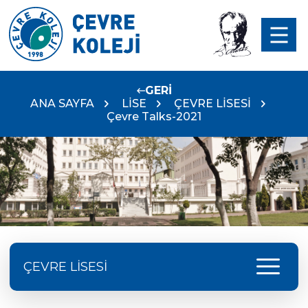
GERİ
ANA SAYFA
LİSE
ÇEVRE LİSESİ
Çevre Talks-2021
menu
ÇEVRE LİSESİ
Doç. Dr. Yavuz SAMUR