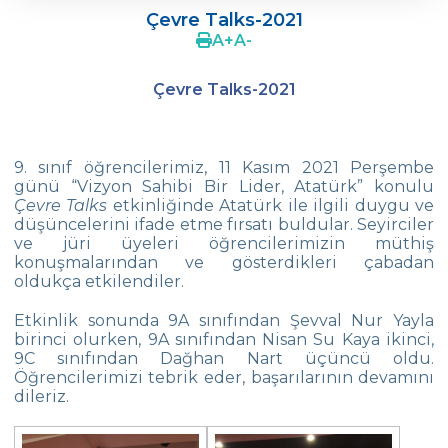
Çevre Talks-2021
Ergenlerde Cinsel Gelişim Sürecinin
A
+
A
-
Desteklenmesi / Efsun Sertoğlu
Çevre Talks-2021
Çevre Lisesi 2022 Mezunlarını Uğurluyor
18. Yeşil Küre Çevre Ödülü Güven
İslamoğlu’nun
9. sınıf öğrencilerimiz, 11 Kasım 2021 Perşembe
günü “Vizyon Sahibi Bir Lider, Atatürk” konulu
Edebiyat Dergisi “Mesafe“
Çevre Talks
etkinliğinde Atatürk ile ilgili duygu ve
düşüncelerini ifade etme fırsatı buldular. Seyirciler
Çevre
ve jüri üyeleri öğrencilerimizin müthiş
Lisesi Öğrenciileri ‘’Atatürk Arboretumu’’
konuşmalarından ve gösterdikleri çabadan
Gezisinde!
oldukça etkilendiler.
Çevre Lisesi Tarihin Sıfır Noktasında
Etkinlik sonunda 9A sınıfından Şevval Nur Yayla
birinci olurken, 9A sınıfından Nisan Su Kaya ikinci,
Kabataş Model Birleşmiş Milletler
9C sınıfından Dağhan Nart üçüncü oldu.
Konferansından İki Ödül
Öğrencilerimizi tebrik eder, başarılarının devamını
dileriz.
Çevre Kolejinde 19 Mayıs Coşkusu
Yıldız Kız Takımımız Türkiye Şampiyonu