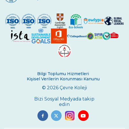
Çevre Lisesinde Yüzme Başarısı
“Çevre”nin Sihirbazları
İstanbul Bilim Olimpiyatlarında Fizik
Kategorisinde Başarımız
Lise Kız Yüzme Takımımızdan Başarı
Toprak Günü Etkinlikleri
Geleneksel 11. Sınıflar İngilizce Münazara
Turnuvası
Bilgi Toplumu Hizmetleri
Kişisel Verilerin Korunması Kanunu
Çevre Talks-2021
© 2026 Çevre Koleji
Çevre Lisesinde Mangala Turnuvası
Bizi Sosyal Medyada takip
Çevre Lisesi Uluslararası Sertifika Töreni
edin
ÇEVRE KOLEJİNDE CUMHURİYET COŞKUSU
29 Ekim Cumhuriyet Bayramı Çelenk