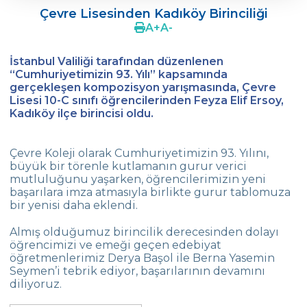
Çevre Lisesinden Kadıköy Birinciliği
Ergenlerde Cinsel Gelişim Sürecinin
A
+
A
-
Desteklenmesi / Efsun Sertoğlu
İstanbul Valiliği tarafından düzenlenen
Çevre Lisesi 2022 Mezunlarını Uğurluyor
“Cumhuriyetimizin 93. Yılı” kapsamında
gerçekleşen kompozisyon yarışmasında, Çevre
18. Yeşil Küre Çevre Ödülü Güven
Lisesi 10-C sınıfı öğrencilerinden Feyza Elif Ersoy,
İslamoğlu’nun
Kadıköy ilçe birincisi oldu.
Edebiyat Dergisi “Mesafe“
Çevre Koleji olarak Cumhuriyetimizin 93. Yılını,
Çevre
büyük bir törenle kutlamanın gurur verici
Lisesi Öğrenciileri ‘’Atatürk Arboretumu’’
mutluluğunu yaşarken, öğrencilerimizin yeni
Gezisinde!
başarılara imza atmasıyla birlikte gurur tablomuza
bir yenisi daha eklendi.
Çevre Lisesi Tarihin Sıfır Noktasında
Almış olduğumuz birincilik derecesinden dolayı
Kabataş Model Birleşmiş Milletler
öğrencimizi ve emeği geçen edebiyat
Konferansından İki Ödül
öğretmenlerimiz Derya Başol ile Berna Yasemin
Seymen’i tebrik ediyor, başarılarının devamını
Çevre Kolejinde 19 Mayıs Coşkusu
diliyoruz.
Yıldız Kız Takımımız Türkiye Şampiyonu