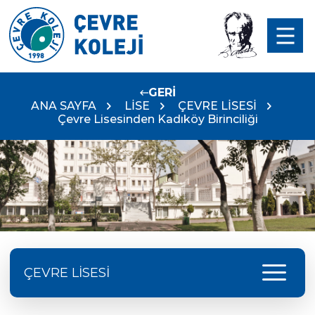
GERİ
ANA SAYFA
LİSE
ÇEVRE LİSESİ
Çevre Lisesinden Kadıköy Birinciliği
menu
ÇEVRE LİSESİ
Doç. Dr. Yavuz SAMUR