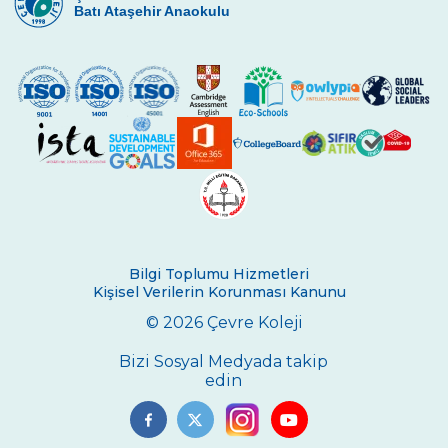
Çevre Lisesinde Yüzme Başarısı
Batı Ataşehir Anaokulu
“Çevre”nin Sihirbazları
İstanbul Bilim Olimpiyatlarında Fizik
Kategorisinde Başarımız
Lise Kız Yüzme Takımımızdan Başarı
Toprak Günü Etkinlikleri
Geleneksel 11. Sınıflar İngilizce Münazara
Turnuvası
Bilgi Toplumu Hizmetleri
Çevre Talks-2021
Kişisel Verilerin Korunması Kanunu
© 2026 Çevre Koleji
Çevre Lisesinde Mangala Turnuvası
Bizi Sosyal Medyada takip
Çevre Lisesi Uluslararası Sertifika Töreni
edin
ÇEVRE KOLEJİNDE CUMHURİYET COŞKUSU
29 Ekim Cumhuriyet Bayramı Çelenk