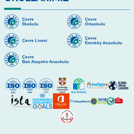
Çevre Lisesinde Yüzme Başarısı
“Çevre”nin Sihirbazları
Çevre
Çevre
İlkokulu
Ortaokulu
İstanbul Bilim Olimpiyatlarında Fizik
Kategorisinde Başarımız
Çevre
Çevre Lisesi
Erenköy Anaokulu
Lise Kız Yüzme Takımımızdan Başarı
Toprak Günü Etkinlikleri
Çevre
Batı Ataşehir Anaokulu
Geleneksel 11. Sınıflar İngilizce Münazara
Turnuvası
Çevre Talks-2021
Çevre Lisesinde Mangala Turnuvası
Çevre Lisesi Uluslararası Sertifika Töreni
ÇEVRE KOLEJİNDE CUMHURİYET COŞKUSU
29 Ekim Cumhuriyet Bayramı Çelenk