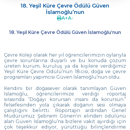
18. Yeşil Küre Çevre Ödülü Güven
Ergenlerde Cinsel Gelişim Sürecinin
İslamoğlu’nun
Desteklenmesi / Efsun Sertoğlu
A
+
A
-
Çevre Lisesi 2022 Mezunlarını Uğurluyor
18. Yeşil Küre Çevre Ödülü Güven İslamoğlu’nun
18. Yeşil Küre Çevre Ödülü Güven
İslamoğlu’nun
Edebiyat Dergisi “Mesafe“
Çevre Koleji olarak her yıl öğrencilerimizin oylarıyla
çevre sorunlarına duyarlı ve bu konuda çözüm
Çevre
üreten kurum, kuruluş ya da kişilere verdiğimiz
Lisesi Öğrenciileri ‘’Atatürk Arboretumu’’
Yeşil Küre Çevre Ödülü’nün 18.cisi, doğa ve çevre
Gezisinde!
programları yapımcısı Güven İslamoğlu’nun oldu.
Çevre Lisesi Tarihin Sıfır Noktasında
Kendini bir doğasever olarak tanımlayan Güven
İslamoğlu, öğrencilerimize verdiği röportaj
sırasında “Doğayı korursan insanı da korursun.”
Kabataş Model Birleşmiş Milletler
felsefesinden yola çıkarak doğanın sesi olmaya
Konferansından İki Ödül
çalıştığını belirtti. Röportajın ardından Genel
Müdürümüz Şebnem Gönen’in elinden ödülünü
Çevre Kolejinde 19 Mayıs Coşkusu
alan Güven İslamoğlu’na bizlere vakit ayırdığı için
çok teşekkür ediyor, yürüttüğü bilinçlendirme
Yıldız Kız Takımımız Türkiye Şampiyonu