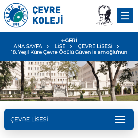
GERİ
ANA SAYFA
LİSE
ÇEVRE LİSESİ
18. Yeşil Küre Çevre Ödülü Güven İslamoğlu’nun
menu
ÇEVRE LİSESİ
Doç. Dr. Yavuz SAMUR