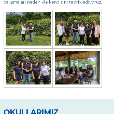
çalışmaları nedeniyle kendisini tebrik ediyoruz.
Heybeliada’da “Orienteering”!
Team Spirit Camp – Şile 2022
Çevre Lisesi “Aşiyan Müzesi”nde
Mezunlarla Kariyer Günleri
The Math League Başarısı
RYSMUN
Danimarka Okul Ortaklığı Projesi
Çevre Lisesi Matematik Yarışmasında
Balkan Gençler Yüzme Şampiyonası
Yıldız Kız Takımımız Grup 1.si
Çevre Lisesinden Kadıköy İlçe İkinciliği
OKULLARIMIZ