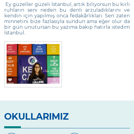
29 Ekim Cumhuriyet Bayramı Çelenk
Ey güzeller güzeli İstanbul, artık biliyorsun bu kirli
Koyma Töreni
ruhların seni neden bu denli arzuladıklarını ve
kendin için yapılmış onca fedakârlıkları. Sen zaten
Toronto Üniversitesi Sunumu
minnetini bize fazlasıyla sundun ama eğer olur da
bir gün unutursan bu yazıma bakıp hatırla istedim
Voice For All Resim Sergisi
İstanbul.
Çevre Lisesi Uluslararası Matematik
Sınavında
Harvard UNICEF Kulübü Büyükelçisi
Breaking Bread Uluslararası Ortaklık
Projesi
Prof. Dr. Çağatay Tavşanoğlu ile “İklim
Krizi”
Lise Tanıtım Günü Toplantımız
OKULLARIMIZ
Çevre Lisesi Kapanış Töreni ile Tatile Girdi
Toronto Üniversitesi ile “World Auction”