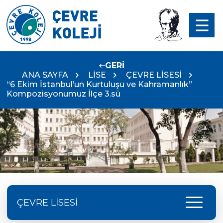
GERİ
ANA SAYFA
LİSE
ÇEVRE LİSESİ
“6 Ekim İstanbul’un Kurtuluşu ve Kahramanlık”
Kompozisyonumuz İlçe 3.sü
menu
ÇEVRE LİSESİ