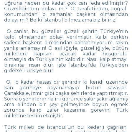
uğruna neden bu kadar çok can feda edilmiştir?
Yıldız Kız Takımımız Türkiye Şampiyonu
Güzelliğinden dolayı mı? O zarafetinden, coğrafi
konumundan; o zamanlar başkent olmasından
Heybeliada’da “Orienteering”!
dolayı mı? Belki İstanbul bilmez ama biz biliriz!
Team Spirit Camp – Şile 2022
O canlar, bu güzeller güzeli şehrin Türkiye’nin
kalbi olmasından dolayı verilmiştir. Kalbi derken
Çevre Lisesi “Aşiyan Müzesi”nde
sadece başkent olmasından bahsetmiyorum, sakın
yanlış anlamayın! O asilliğiyle, güzelliğiyle, bütün
Mezunlarla Kariyer Günleri
milletlere kapısını açacak kadar hoşgörülü
olmasıyla da Türkiye’nin kalbidir. Nasıl kalp atmayı
The Math League Başarısı
bırakırsa insan ölür, işte İstanbul’da Türkiye’den
giderse Türkiye ölür.
RYSMUN
O, o kadar hassas bir şehirdir ki kendi üzerinde
Danimarka Okul Ortaklığı Projesi
kan görmeye dayanamayıp bütün savaşları
Çanakkale, İzmir gibi başka şehirlerde yaptırtmıştır.
Çevre Lisesi Matematik Yarışmasında
Sonra o şehirlerin halini görünce şakır şakır ağlamış
ama elinden bir şey gelmeyince boyun eğmek
Balkan Gençler Yüzme Şampiyonası
zorunda kalıp zafer kazanma görevini Türk
milletine teslim etmiştir.
Yıldız Kız Takımımız Grup 1.si
Türk milleti de İstanbul’un bu kederli çağrısını
Çevre Lisesinden Kadıköy İlçe İkinciliği