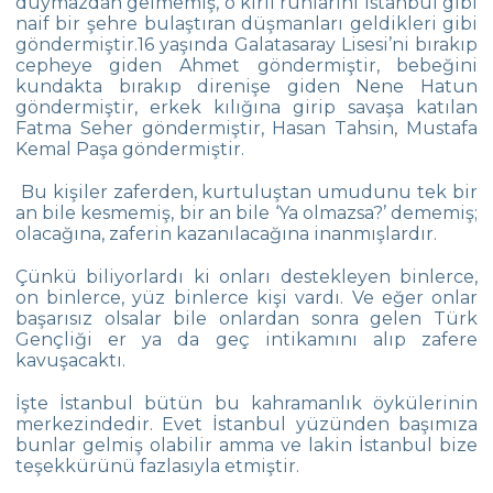
duymazdan gelmemiş, o kirli ruhlarını İstanbul gibi
naif bir şehre bulaştıran düşmanları geldikleri gibi
Çevre Lisesinde Yüzme Başarısı
göndermiştir.16 yaşında Galatasaray Lisesi’ni bırakıp
cepheye giden Ahmet göndermiştir, bebeğini
“Çevre”nin Sihirbazları
kundakta bırakıp direnişe giden Nene Hatun
göndermiştir, erkek kılığına girip savaşa katılan
İstanbul Bilim Olimpiyatlarında Fizik
Fatma Seher göndermiştir, Hasan Tahsin, Mustafa
Kategorisinde Başarımız
Kemal Paşa göndermiştir.
Lise Kız Yüzme Takımımızdan Başarı
Bu kişiler zaferden, kurtuluştan umudunu tek bir
an bile kesmemiş, bir an bile ‘Ya olmazsa?’ dememiş;
Toprak Günü Etkinlikleri
olacağına, zaferin kazanılacağına inanmışlardır.
Geleneksel 11. Sınıflar İngilizce Münazara
Çünkü biliyorlardı ki onları destekleyen binlerce,
Turnuvası
on binlerce, yüz binlerce kişi vardı. Ve eğer onlar
başarısız olsalar bile onlardan sonra gelen Türk
Çevre Talks-2021
Gençliği er ya da geç intikamını alıp zafere
kavuşacaktı.
Çevre Lisesinde Mangala Turnuvası
İşte İstanbul bütün bu kahramanlık öykülerinin
Çevre Lisesi Uluslararası Sertifika Töreni
merkezindedir. Evet İstanbul yüzünden başımıza
bunlar gelmiş olabilir amma ve lakin İstanbul bize
ÇEVRE KOLEJİNDE CUMHURİYET COŞKUSU
teşekkürünü fazlasıyla etmiştir.