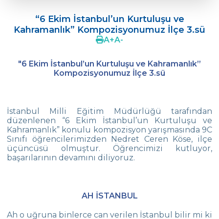
Doç. Dr. Yavuz SAMUR
“6 Ekim İstanbul’un Kurtuluşu ve
Ergenlerde Cinsel Gelişim Sürecinin
Kahramanlık” Kompozisyonumuz İlçe 3.sü
Desteklenmesi / Efsun Sertoğlu
A
+
A
-
Çevre Lisesi 2022 Mezunlarını Uğurluyor
"6 Ekim İstanbul’un Kurtuluşu ve Kahramanlık”
18. Yeşil Küre Çevre Ödülü Güven
Kompozisyonumuz İlçe 3.sü
İslamoğlu’nun
Edebiyat Dergisi “Mesafe“
İstanbul Milli Eğitim Müdürlüğü tarafından
Çevre
düzenlenen “6 Ekim İstanbul’un Kurtuluşu ve
Lisesi Öğrenciileri ‘’Atatürk Arboretumu’’
Kahramanlık” konulu kompozisyon yarışmasında 9C
Gezisinde!
Sınıfı öğrencilerimizden Nedret Ceren Köse, ilçe
üçüncüsü olmuştur. Öğrencimizi kutluyor,
başarılarının devamını diliyoruz.
Çevre Lisesi Tarihin Sıfır Noktasında
Kabataş Model Birleşmiş Milletler
Konferansından İki Ödül
AH İSTANBUL
Çevre Kolejinde 19 Mayıs Coşkusu
Ah o uğruna binlerce can verilen İstanbul bilir mi ki