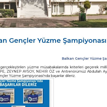
an Gençler Yüzme Şampiyonası
Balkan Gençler Yüzme Ş
gerçekleştirilen yüzme müsabakalarında kriterleri geçerek millî
, ZEYNEP AYSOY, NEHİR ÖZ ve Antrenörümüz Abdullah Aydın’ı
çler Yüzme Şampiyonası'nda başarılar dileriz.