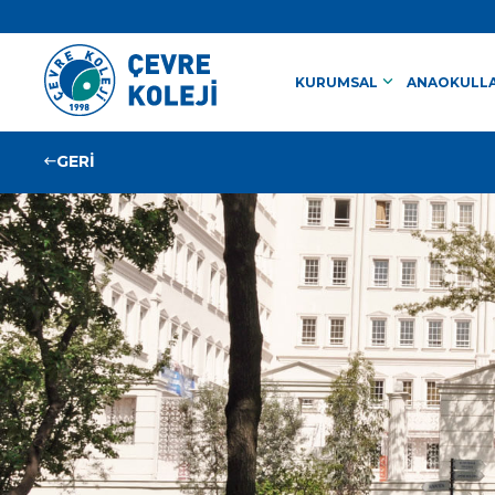
keyboard_arrow_down
KURUMSAL
ANAOKULLA
GERİ