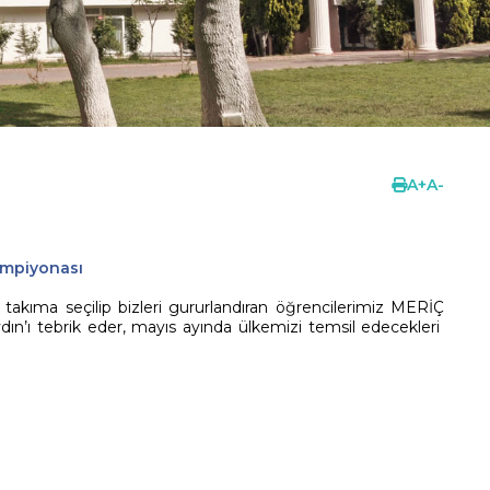
A
+
A
-
ampiyonası
 takıma seçilip bizleri gururlandıran öğrencilerimiz MERİÇ
 tebrik eder, mayıs ayında ülkemizi temsil edecekleri