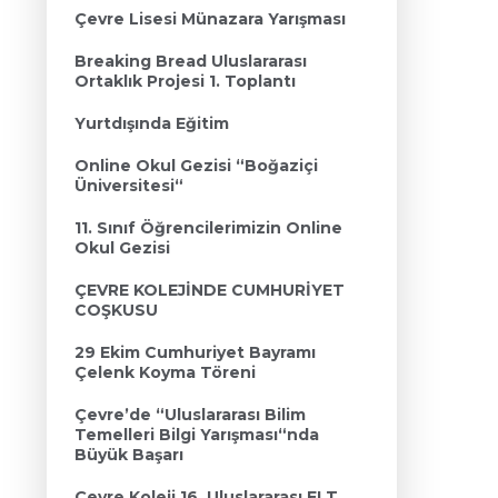
Çevre Lisesi Münazara Yarışması
Breaking Bread Uluslararası
Ortaklık Projesi 1. Toplantı
Yurtdışında Eğitim
Online Okul Gezisi “Boğaziçi
Üniversitesi“
11. Sınıf Öğrencilerimizin Online
Okul Gezisi
ÇEVRE KOLEJİNDE CUMHURİYET
COŞKUSU
29 Ekim Cumhuriyet Bayramı
Çelenk Koyma Töreni
Çevre’de “Uluslararası Bilim
Temelleri Bilgi Yarışması“nda
Büyük Başarı
Çevre Koleji 16. Uluslararası ELT