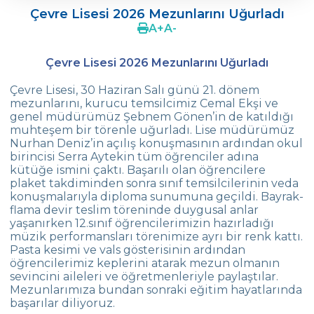
Çevre Lisesi 2026 Mezunlarını Uğurladı
Ergenlerde Cinsel Gelişim Sürecinin
A
+
A
-
Desteklenmesi / Efsun Sertoğlu
Çevre Lisesi 2026 Mezunlarını Uğurladı
Çevre Lisesi 2022 Mezunlarını Uğurluyor
Çevre Lisesi, 30 Haziran Salı günü 21. dönem
18. Yeşil Küre Çevre Ödülü Güven
mezunlarını, kurucu temsilcimiz Cemal Ekşi ve
İslamoğlu’nun
genel müdürümüz Şebnem Gönen’in de katıldığı
muhteşem bir törenle uğurladı. Lise müdürümüz
Edebiyat Dergisi “Mesafe“
Nurhan Deniz’in açılış konuşmasının ardından okul
birincisi Serra Aytekin tüm öğrenciler adına
Çevre
kütüğe ismini çaktı. Başarılı olan öğrencilere
Lisesi Öğrenciileri ‘’Atatürk Arboretumu’’
plaket takdiminden sonra sınıf temsilcilerinin veda
Gezisinde!
konuşmalarıyla diploma sunumuna geçildi. Bayrak-
flama devir teslim töreninde duygusal anlar
Çevre Lisesi Tarihin Sıfır Noktasında
yaşanırken 12.sınıf öğrencilerimizin hazırladığı
müzik performansları törenimize ayrı bir renk kattı.
Kabataş Model Birleşmiş Milletler
Pasta kesimi ve vals gösterisinin ardından
Konferansından İki Ödül
öğrencilerimiz keplerini atarak mezun olmanın
sevincini aileleri ve öğretmenleriyle paylaştılar.
Çevre Kolejinde 19 Mayıs Coşkusu
Mezunlarımıza bundan sonraki eğitim hayatlarında
başarılar diliyoruz.
Yıldız Kız Takımımız Türkiye Şampiyonu