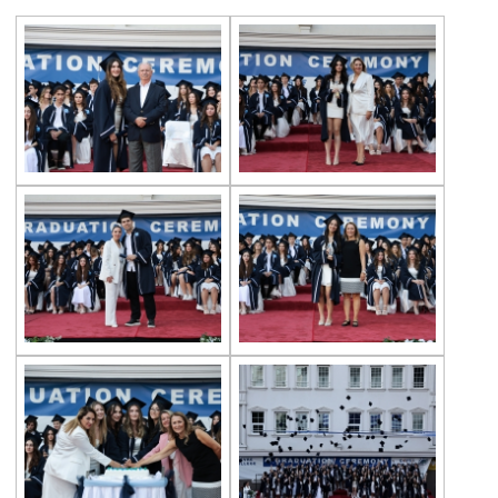
Heybeliada’da “Orienteering”!
Team Spirit Camp – Şile 2022
Çevre Lisesi “Aşiyan Müzesi”nde
Mezunlarla Kariyer Günleri
The Math League Başarısı
RYSMUN
Danimarka Okul Ortaklığı Projesi
Çevre Lisesi Matematik Yarışmasında
Balkan Gençler Yüzme Şampiyonası
Yıldız Kız Takımımız Grup 1.si
Çevre Lisesinden Kadıköy İlçe İkinciliği