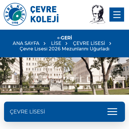
GERİ
ANA SAYFA
LİSE
ÇEVRE LİSESİ
Çevre Lisesi 2026 Mezunlarını Uğurladı
menu
ÇEVRE LİSESİ
Doç. Dr. Yavuz SAMUR