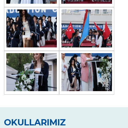
Çevre Lisesinde Yüzme Başarısı
“Çevre”nin Sihirbazları
İstanbul Bilim Olimpiyatlarında Fizik
Kategorisinde Başarımız
Lise Kız Yüzme Takımımızdan Başarı
Toprak Günü Etkinlikleri
Geleneksel 11. Sınıflar İngilizce Münazara
Turnuvası
Çevre Talks-2021
Çevre Lisesinde Mangala Turnuvası
Çevre Lisesi Uluslararası Sertifika Töreni
ÇEVRE KOLEJİNDE CUMHURİYET COŞKUSU
OKULLARIMIZ
29 Ekim Cumhuriyet Bayramı Çelenk